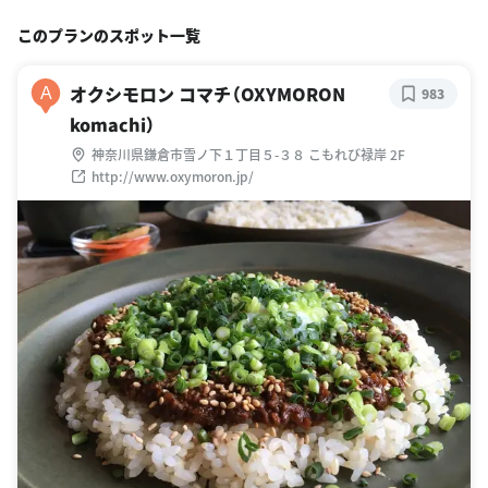
このプランのスポット一覧
オクシモロン コマチ（OXYMORON
A
983
komachi）
神奈川県鎌倉市雪ノ下１丁目５-３８ こもれび禄岸 2F
http://www.oxymoron.jp/