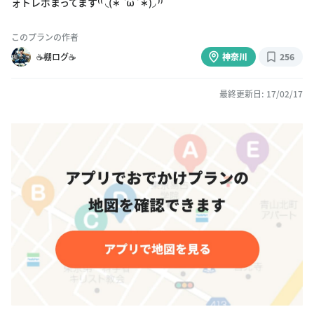
ォトレポまってます⁽⁽ ◟(∗ ˊωˋ ∗)◞ ⁾⁾
このプランの作者
☕️棚ログ☕️
神奈川
256
最終更新日: 17/02/17