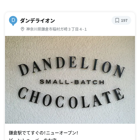
ダンデライオン
D
197
神奈川県鎌倉市稲村ガ崎３丁目４-１
鎌倉駅でてすぐの！ニューオープン！
ビーントゥーバーのお店。