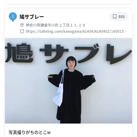
鳩サブレー
I
592
神奈川県鎌倉市小町２丁目１１-１９
https://tabelog.com/kanagawa/A1404/A140402/14001569
/
写真撮りがちのとこw