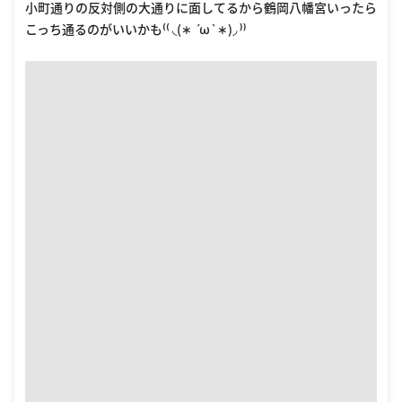
小町通りの反対側の大通りに面してるから鶴岡八幡宮いったら
こっち通るのがいいかも⁽⁽ ◟(∗ ˊωˋ ∗)◞ ⁾⁾