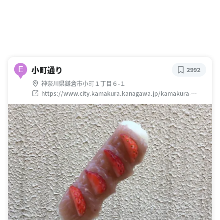
小町通り
E
2992
神奈川県鎌倉市小町１丁目６-１
https://www.city.kamakura.kanagawa.jp/kamakura-
kankou/meisho/02komachidouri.html