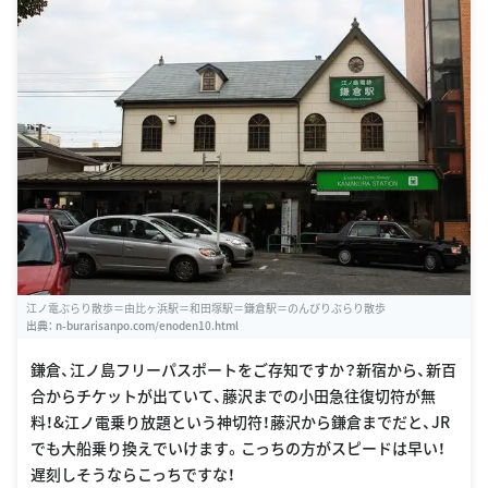
江ノ電ぶらり散歩＝由比ヶ浜駅＝和田塚駅＝鎌倉駅＝のんびりぶらり散歩
出典：
n-burarisanpo.com/enoden10.html
鎌倉、江ノ島フリーパスポートをご存知ですか？新宿から、新百
合からチケットが出ていて、藤沢までの小田急往復切符が無
料！&江ノ電乗り放題という神切符！藤沢から鎌倉までだと、JR
でも大船乗り換えでいけます。こっちの方がスピードは早い！
遅刻しそうならこっちですな！