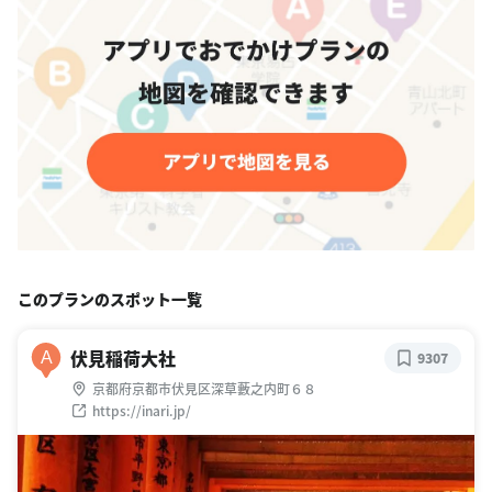
このプランのスポット一覧
伏見稲荷大社
A
9307
京都府京都市伏見区深草藪之内町６８
https://inari.jp/