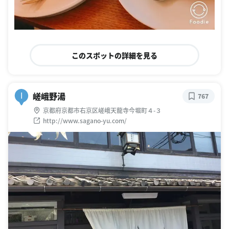
このスポットの詳細を見る
嵯峨野湯
I
767
京都府京都市右京区嵯峨天龍寺今堀町４-３
http://www.sagano-yu.com/