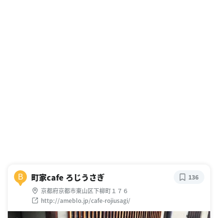
町家cafe ろじうさぎ
B
136
京都府京都市東山区下柳町１７６
http://ameblo.jp/cafe-rojiusagi/