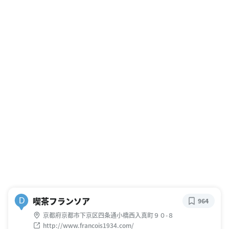
喫茶フランソア
D
964
京都府京都市下京区四条通小橋西入真町９０-８
http://www.francois1934.com/