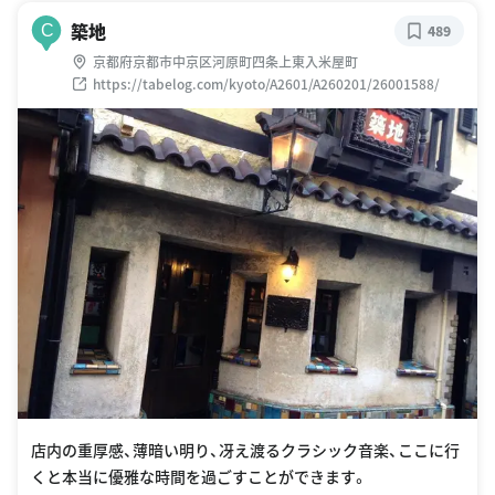
築地
C
489
京都府京都市中京区河原町四条上東入米屋町
https://tabelog.com/kyoto/A2601/A260201/26001588/
店内の重厚感、薄暗い明り、冴え渡るクラシック音楽、ここに行
くと本当に優雅な時間を過ごすことができます。