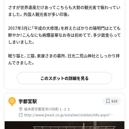
さすが世界遺産だけあってこちらも大勢の観光客で賑わってい
ました。外国人観光客が多い印象。
2017年3月に「平成の大修理」を終えたばかりの陽明門はとても
鮮やか！こんなにも絢爛豪華なお寺は初めてで、多少面食らって
しまいました。
眠り猫と、三猿、家康さまの墓所、日光二荒山神社としっかり拝
んできました。
このスポットの詳細を見る
宇都宮駅
G
625
栃木県宇都宮市川向町１-２３
http://www.jreast.co.jp/estation/station/info.aspx?
StationCd=248