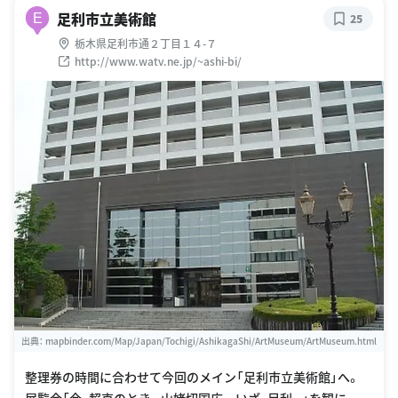
足利市立美術館
E
25
栃木県足利市通２丁目１４-７
http://www.watv.ne.jp/~ashi-bi/
出典：
mapbinder.com/Map/Japan/Tochigi/AshikagaShi/ArtMuseum/ArtMuseum.html
整理券の時間に合わせて今回のメイン「足利市立美術館」へ。
展覧会「今、超克のとき。山姥切国広 いざ、足利。」を観に