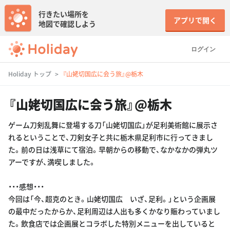
行きたい場所を
アプリで開く
地図で確認しよう
ログイン
Holiday トップ
『山姥切国広に会う旅』@栃木
『山姥切国広に会う旅』@栃木
ゲーム刀剣乱舞に登場する刀「山姥切国広」が足利美術館に展示さ
れるということで、刀剣女子と共に栃木県足利市に行ってきまし
た。前の日は浅草にて宿泊。早朝からの移動で、なかなかの弾丸ツ
アーですが、満喫しました。
・・・感想・・・
今回は「今、超克のとき。山姥切国広 いざ、足利。」という企画展
の最中だったからか、足利周辺は人出も多くかなり賑わっていまし
た。飲食店では企画展とコラボした特別メニューを出していると