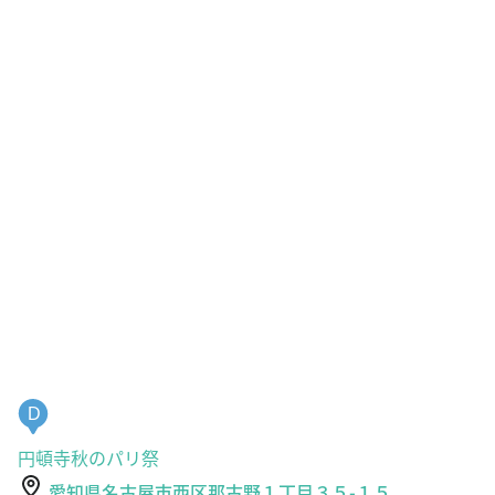
D
円頓寺秋のパリ祭
愛知県名古屋市西区那古野１丁目３５-１５