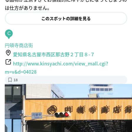
このスポットの詳細を見る
C
円頓寺商店街
愛知県名古屋市西区那古野２丁目８-７
http://www.kinsyachi.com/view_mall.cgi?
m=v&d=04028
18