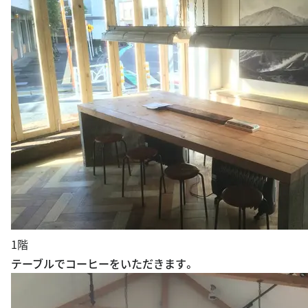
サーフィンとバイクカルチャーのクロスオーバーを表現す
るオーストラリアの話題のブランドショップの東京1号店
で世界５号店で、コーヒショップもあります。店内のサー
フィンやバイクの展示の横のソファなどでコーヒを飲むこ
とが出来る不思議空間です。世界中のカルチャー意識の高
い人々を魅了し、共感を集めてきた注目ブランドですね。
出典：
gmen7388.blog.jp/archives/52321174.html
コーヒーショップ
1階のコーヒーショップはこんな感じです。