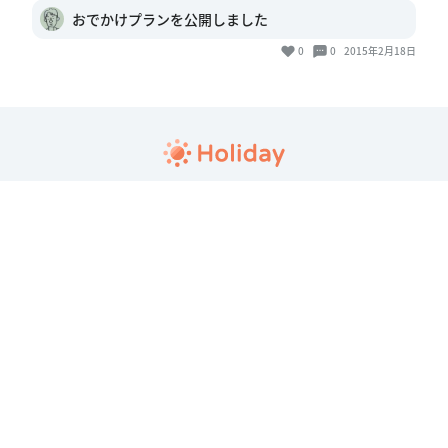
ほうれん草チキンに半熟卵トッ
ピング＝正義ですね👏👏
2016年9月20日
seijiro
笑。そのあたりはカレー天国で
すね。
フォトレポを投稿する
アクティビティ履歴
おでかけプランを公開しました
0
0
2015年2月18日