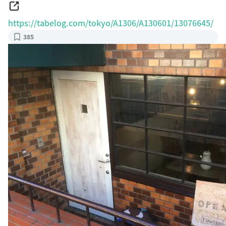
https://tabelog.com/tokyo/A1306/A130601/13076645/
385