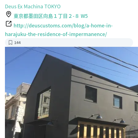
E
Deus Ex Machina TOKYO
東京都墨田区向島１丁目２-８ W5
http://deuscustoms.com/blog/a-home-in-
harajuku-the-residence-of-impermanence/