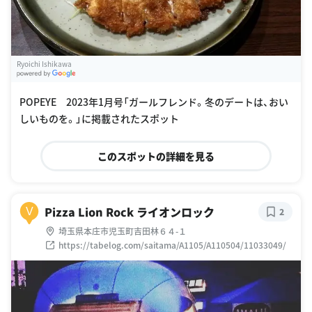
Ryoichi Ishikawa
G
oogle Places
POPEYE 2023年1月号「ガールフレンド。冬のデートは、おい
しいものを。」に掲載されたスポット
このスポットの詳細を見る
Pizza Lion Rock ライオンロック
V
2
埼玉県本庄市児玉町吉田林６４-１
https://tabelog.com/saitama/A1105/A110504/11033049/