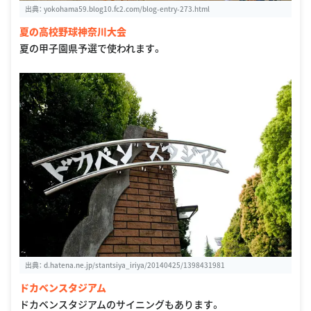
出典：
yokohama59.blog10.fc2.com/blog-entry-273.html
夏の高校野球神奈川大会
夏の甲子園県予選で使われます。
出典：
d.hatena.ne.jp/stantsiya_iriya/20140425/1398431981
ドカベンスタジアム
ドカベンスタジアムのサイニングもあります。