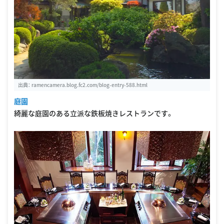
出典：
ramencamera.blog.fc2.com/blog-entry-588.html
庭園
綺麗な庭園のある立派な鉄板焼きレストランです。