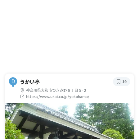
うかい亭
D
19
神奈川県大和市つきみ野６丁目５-２
https://www.ukai.co.jp/yokohama/