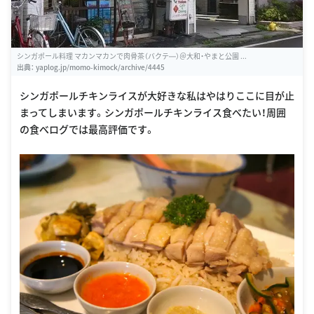
シンガポール料理 マカンマカンで肉骨茶（バクテ―）＠大和・やまと公園 ...
出典：
yaplog.jp/momo-kimock/archive/4445
シンガポールチキンライスが大好きな私はやはりここに目が止
まってしまいます。シンガポールチキンライス食べたい！周囲
の食べログでは最高評価です。