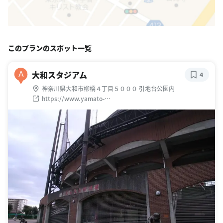
このプランのスポット一覧
大和スタジアム
A
4
神奈川県大和市柳橋４丁目５０００ 引地台公園内
https://www.yamato-
zaidan.or.jp/hikichidaipark/hikichidai-stadium-2