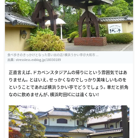
食べ歩きのきっかけとなった思い出の店！横浜うかい亭＠大和市 ...
出典：
stressless.exblog.jp/18030189
正直言えば、ドカベンスタジアムの帰りにという雰囲気ではあ
りません。とはいえ、せっかくなのでしっかり美味しいものを
ということであれば横浜うかい亭でどうでしょう。車だと折角
なのに飲めませんが、横浜町田ICには遠くない！