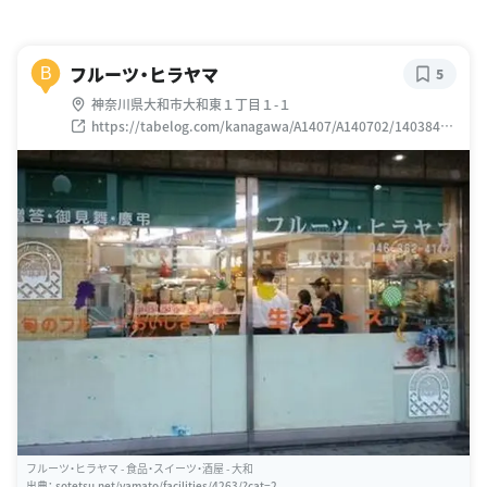
フルーツ・ヒラヤマ
B
5
神奈川県大和市大和東１丁目１-１
https://tabelog.com/kanagawa/A1407/A140702/14038469
/
フルーツ・ヒラヤマ - 食品・スイーツ・酒屋 - 大和
出典：
sotetsu.net/yamato/facilities/4263/?cat=2