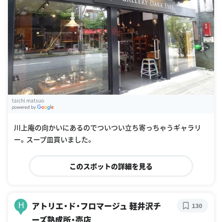
taichi matsuo
G
oogle Places
川上庵の向かいにあるのでついつい立ち寄っちゃうギャラリ
ー。スープ皿買いました。
このスポットの詳細を見る
アトリエ・ド・フロマージュ 軽井沢チ
H
130
ーズ熟成所・売店