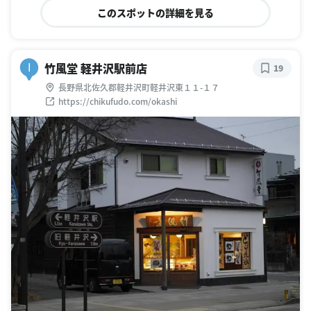
このスポットの詳細を見る
竹風堂 軽井沢駅前店
I
19
長野県北佐久郡軽井沢町軽井沢東１１-１７
https://chikufudo.com/okashi