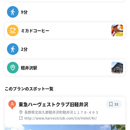
9分
ミカドコーヒー
2分
軽井沢駅
このプランのスポット一覧
東急ハーヴェストクラブ旧軽井沢
A
32
長野県北佐久郡軽井沢町軽井沢１１７８-４９３
http://www.harvestclub.com/Un/Hotel/Kr/