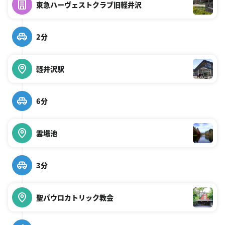
東急ハーヴェストクラブ旧軽井沢
2分
軽井沢駅
6分
雲場池
3分
聖パウロカトリック教会