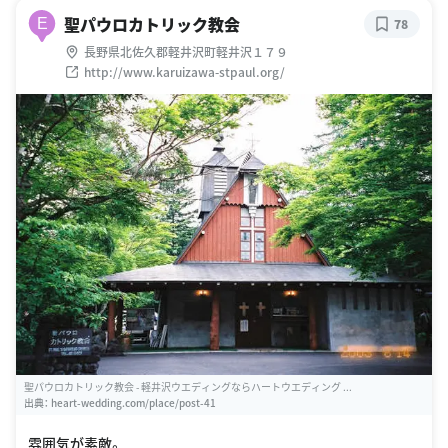
聖パウロカトリック教会
E
78
長野県北佐久郡軽井沢町軽井沢１７９
http://www.karuizawa-stpaul.org/
聖パウロカトリック教会 - 軽井沢ウエディングならハートウエディング ...
出典：
heart-wedding.com/place/post-41
雰囲気が素敵。