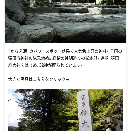
「かなえ滝」のパワースポット効果で人気急上昇の神社。全国の
猿田彦神社の総元締め。総桧の神明造りの御本殿。道祖・猿田
彦大神をはじめ、32神が祀られています。
大きな写真はこちらをクリック→