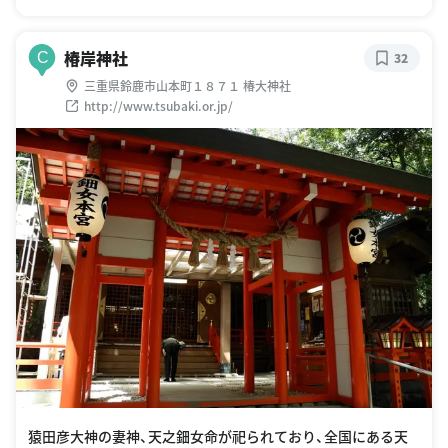
椿岸神社
C
32
三重県鈴鹿市山本町１８７１ 椿大神社
http://www.tsubaki.or.jp/
猿田彦大神の妻神、天之鈿女命が祀られており、全国にある天