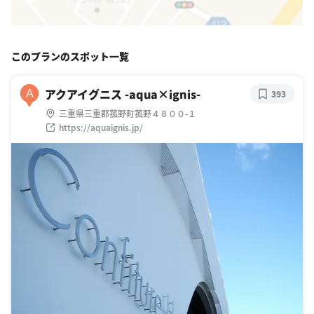
このプランのスポット一覧
アクアイグニス -aqua×ignis-
A
393
三重県三重郡菰野町菰野４８００-１
https://aquaignis.jp/