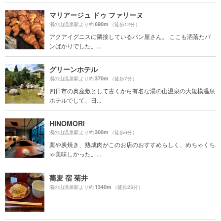
マリアージュ ドゥ ファリーヌ
690m
湯の山温泉駅より約
（徒歩12分）
アクアイグニスに隣接しているパン屋さん。 ここも洒落たパ
ンばかりでした。...
グリーンホテル
370m
湯の山温泉駅より約
（徒歩7分）
四日市の奥座敷として古くから有名な湯の山温泉の大規模温泉
ホテルでして、日...
HINOMORI
300m
湯の山温泉駅より約
（徒歩6分）
藁や炭焼き、熟成肉がこのお店のおすすめらしく、めちゃくち
ゃ美味しかった。...
蕎麦 宿 菊井
1340m
湯の山温泉駅より約
（徒歩23分）