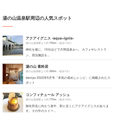
湯の山温泉駅周辺の人気スポット
アクアイグニス -aqua×ignis-
750m
湯の山温泉駅より約
（徒歩13分）
神社を後に、15分ほどで片岡温泉♨️へ。 カフェやレストラ
ン、宿泊施設を...
湯の山 素粋居
380m
湯の山温泉駅より約
（徒歩7分）
dancyu 2022年5月号「本気の昼めしレシピ」に掲載されたス
ポット
コンフィチュール アッシュ
770m
湯の山温泉駅より約
（徒歩13分）
御在所岳に向かう途中、割と近くにアクアイグニスがありま
す。その中のスイー...