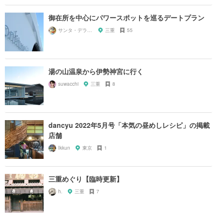
御在所を中心にパワースポットを巡るデートプラン
サンタ・デラックス
三重
55
湯の山温泉から伊勢神宮に行く
suwacchi
三重
8
dancyu 2022年5月号「本気の昼めしレシピ」の掲載
店舗
Ikkun
東京
1
三重めぐり【臨時更新】
h.
三重
7