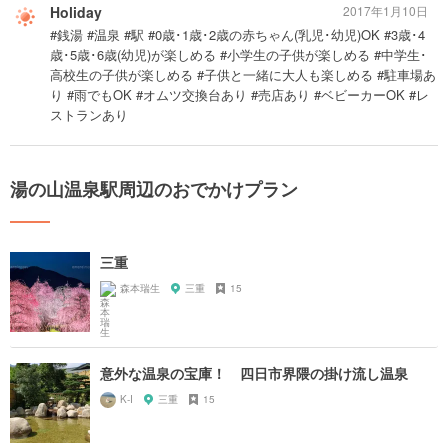
Holiday
2017年1月10日
#銭湯 #温泉 #駅 #0歳･1歳･2歳の赤ちゃん(乳児･幼児)OK #3歳･4
歳･5歳･6歳(幼児)が楽しめる #小学生の子供が楽しめる #中学生･
高校生の子供が楽しめる #子供と一緒に大人も楽しめる #駐車場あ
り #雨でもOK #オムツ交換台あり #売店あり #ベビーカーOK #レ
ストランあり
湯の山温泉駅周辺のおでかけプラン
三重
森本瑞生
三重
15
意外な温泉の宝庫！ 四日市界隈の掛け流し温泉
K-I
三重
15