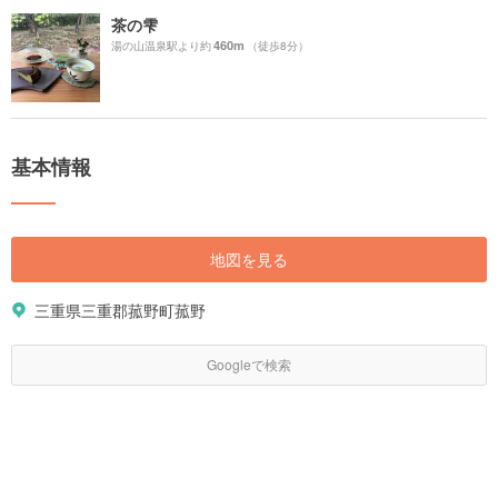
茶の雫
460m
湯の山温泉駅より約
（徒歩8分）
基本情報
地図を見る
三重県三重郡菰野町菰野
Googleで検索