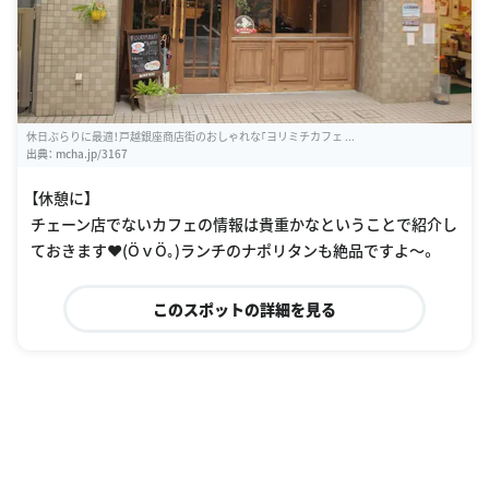
休日ぶらりに最適！戸越銀座商店街のおしゃれな｢ヨリミチカフェ ...
出典：
mcha.jp/3167
【休憩に】
チェーン店でないカフェの情報は貴重かなということで紹介し
ておきます❤(ӦｖӦ｡)ランチのナポリタンも絶品ですよ〜。
このスポットの詳細を見る