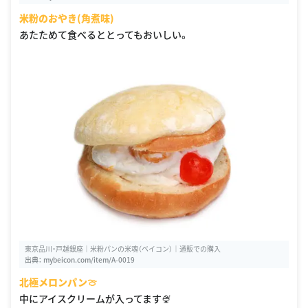
米粉のおやき(角煮味)
あたためて食べるととってもおいしい。
東京品川・戸越銀座｜米粉パンの米魂（ベイコン）｜通販での購入
出典：
mybeicon.com/item/A-0019
北極メロンパン🍈
中にアイスクリームが入ってます🍨