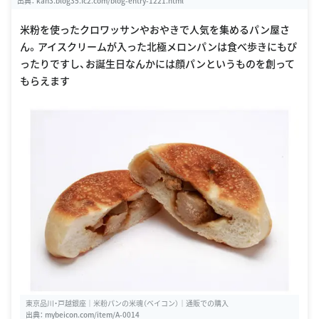
出典：
kan3.blog35.fc2.com/blog-entry-1221.html
米粉を使ったクロワッサンやおやきで人気を集めるパン屋さ
ん。アイスクリームが入った北極メロンパンは食べ歩きにもぴ
ったりですし、お誕生日なんかには顔パンというものを創って
もらえます
東京品川・戸越銀座｜米粉パンの米魂（ベイコン）｜通販での購入
出典：
mybeicon.com/item/A-0014