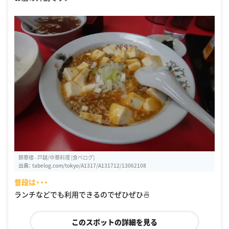
錦華楼 - 戸越/中華料理 [食べログ]
出典：
tabelog.com/tokyo/A1317/A131712/13062108
普段は・・・
ランチなどでも利用できるのでぜひぜひ🍜
このスポットの詳細を見る