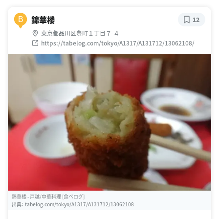
錦華楼
B
12
東京都品川区豊町１丁目７-４
https://tabelog.com/tokyo/A1317/A131712/13062108/
錦華楼 - 戸越/中華料理 [食べログ]
出典：
tabelog.com/tokyo/A1317/A131712/13062108