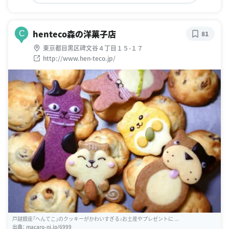
henteco森の洋菓子店
C
81
東京都目黒区碑文谷４丁目１５-１７
http://www.hen-teco.jp/
戸越銀座「へんてこ」のクッキーがかわいすぎる♪お土産やプレゼントに ...
出典：
macaro-ni.jp/6999