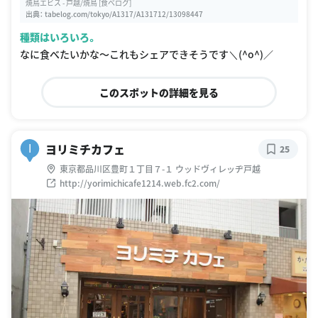
焼鳥エビス - 戸越/焼鳥 [食べログ]
出典：
tabelog.com/tokyo/A1317/A131712/13098447
種類はいろいろ。
なに食べたいかな〜これもシェアできそうです＼(^o^)／
このスポットの詳細を見る
ヨリミチカフェ
I
25
東京都品川区豊町１丁目７-１ ウッドヴィレッヂ戸越
http://yorimichicafe1214.web.fc2.com/