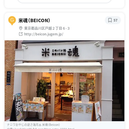
米魂（BEICON）
G
57
東京都品川区戸越２丁目６-３
http://beicon.jugem.jp/
ナニワおやじの逆さ海月♨ 米魂（Beicon）