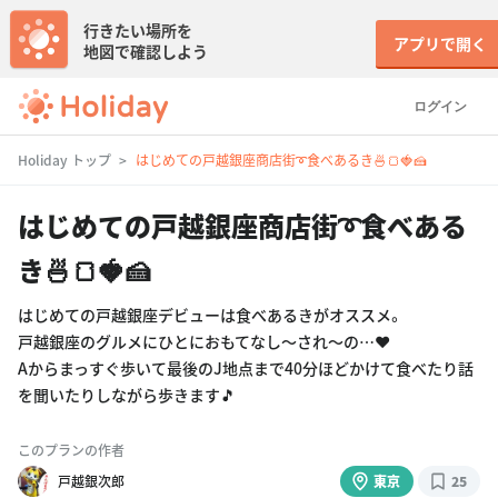
行きたい場所を
アプリで開く
地図で確認しよう
ログイン
Holiday トップ
はじめての戸越銀座商店街➰食べあるき🍜🍞🍓🍰
はじめての戸越銀座商店街➰食べある
き🍜🍞🍓🍰
はじめての戸越銀座デビューは食べあるきがオススメ。
戸越銀座のグルメにひとにおもてなし〜され〜の…♥
Aからまっすぐ歩いて最後のJ地点まで40分ほどかけて食べたり話
を聞いたりしながら歩きます🎵
このプランの作者
戸越銀次郎
東京
25