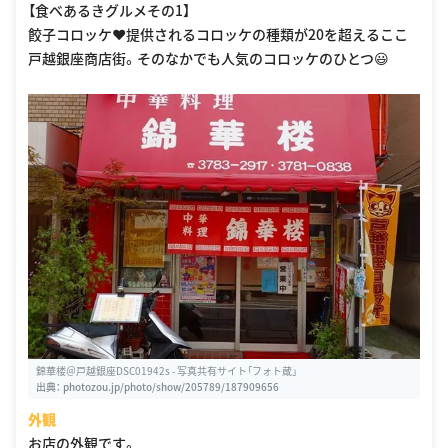
【食べあるきグルメその1】
餃子コロッケ♥提供されるコロッケの種類が20を超えるここ
戸越銀座商店街。そのなかでも人気のコロッケのひとつ😃
錦華楼＠戸越銀座DSC01942s - 写真共有サイト「フォト蔵」
出典：
photozou.jp/photo/show/205789/187909656
外観
お店の外観です。