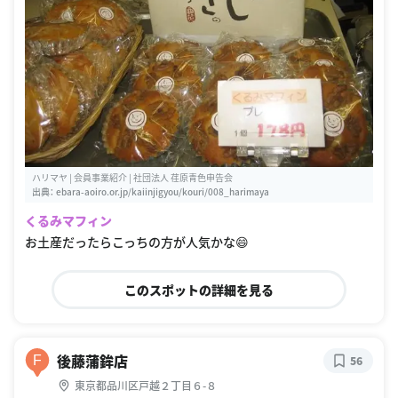
ハリマヤ | 会員事業紹介 | 社団法人 荏原青色申告会
出典：
ebara-aoiro.or.jp/kaiinjigyou/kouri/008_harimaya
くるみマフィン
お土産だったらこっちの方が人気かな😄
このスポットの詳細を見る
後藤蒲鉾店
F
56
東京都品川区戸越２丁目６-８