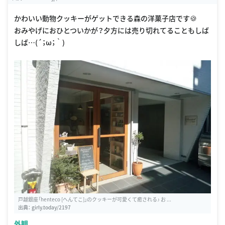
かわいい動物クッキーがゲットできる森の洋菓子店です🍪
おみやげにおひとついかが？夕方には売り切れてることもしば
しば…(´；ω；｀)
戸越銀座「henteco [へんてこ]」のクッキーが可愛くて癒される♪ お ...
出典：
girly.today/2197
外観