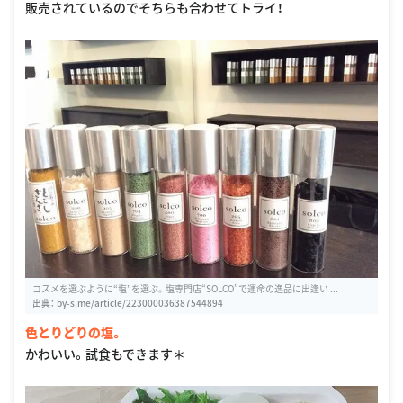
販売されているのでそちらも合わせてトライ！
コスメを選ぶように“塩”を選ぶ。塩専門店“SOLCO”で運命の逸品に出逢い ...
出典：
by-s.me/article/223000036387544894
色とりどりの塩。
かわいい。試食もできます＊