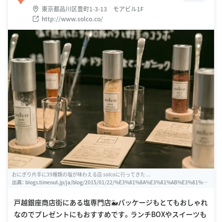
東京都品川区豊町1-3-13 モアビル1F
http://www.solco.co/
おにぎり片手に39種類の塩が味わえる店 solcoに行ってきた ...
出典：
blogs.timeout.jp/ja/blog/2015/01/22/%E3%81%8A%E3%81%AB%E3%81%8
E%E3%82%8A%E7%89%87%E6%89%8B%E3%81%AB39%E7%A8%AE%E9%A1%9
E%E3%81%AE%E5%A1%A9%E3%81%8C%E5%91%B3%E3%82%8F%E3%81%88%E
戸越銀座商店街にある塩専門店🐳パッケージもとてもおしゃれ
3%82%8B%E5%BA%97-solco%E3%81%AB%E8%A1%8C%E3%81%A3%E3%81%A6
なのでプレゼントにもおすすめです。ランチBOXやスイーツも