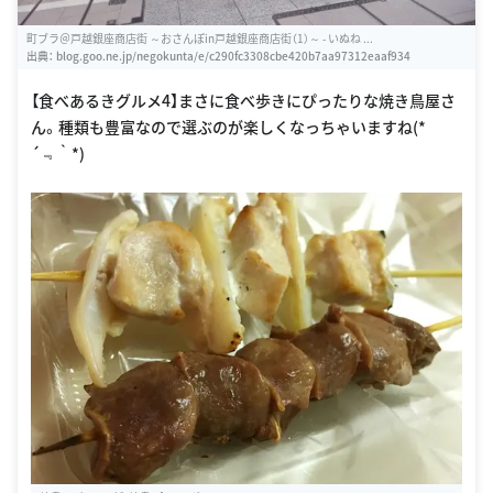
町ブラ＠戸越銀座商店街 ～おさんぽin戸越銀座商店街（1）～ - いぬね ...
出典：
blog.goo.ne.jp/negokunta/e/c290fc3308cbe420b7aa97312eaaf934
【食べあるきグルメ4】まさに食べ歩きにぴったりな焼き鳥屋さ
ん。種類も豊富なので選ぶのが楽しくなっちゃいますね(*
´﹃｀*)