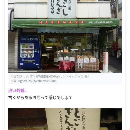
ぐるなび - ハリマヤ（戸越銀座・旗の台/サンドイッチ・パン屋）
出典：
r.gnavi.co.jp/r2h1tm8s0000
渋い外観。
古くからあるお店って感じでしょ？