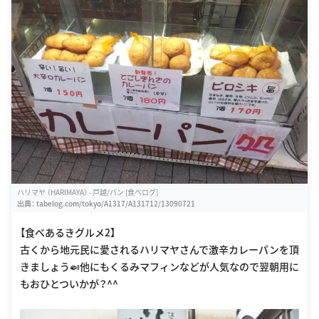
ハリマヤ （HARIMAYA） - 戸越/パン [食べログ]
出典：
tabelog.com/tokyo/A1317/A131712/13090721
【食べあるきグルメ2】
古くから地元民に愛されるハリマヤさんで激辛カレーパンを頂
きましょう🍛他にもくるみマフィンなどが人気なので翌朝用に
もおひとついかが？^^