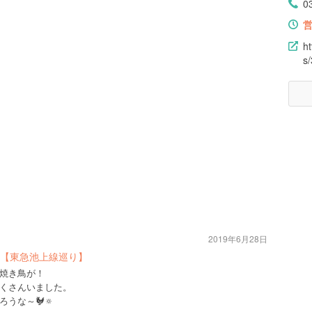
0
h
s
2019年6月28日
【東急池上線巡り】
焼き鳥が！
くさんいました。
うな～🐓🔅