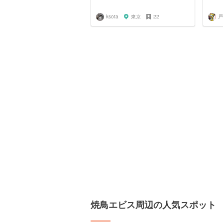
ksota
東京
22
戸
焼鳥エビス周辺の人気スポット