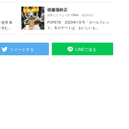
後藤蒲鉾店
150m
焼鳥エビスより約
（徒歩3分）
使用 食
POPEYE 2023年1月号「ガールフレン
む...
ド。冬のデートは、おいしいも...
ツイートする
LINEで送る