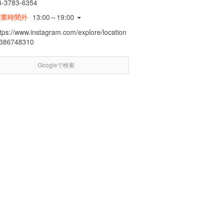
3-3783-6354
営業時間外
13:00～19:00
ttps://www.instagram.com/explore/location
/386748310
Googleで検索