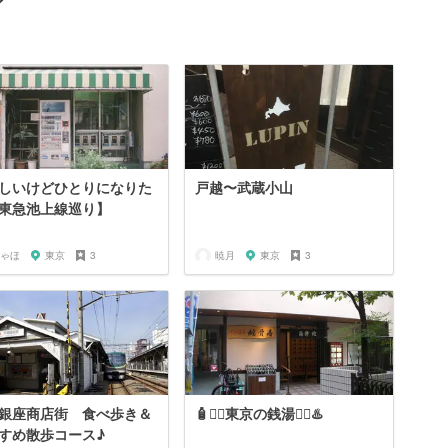
ン
しいけどひとりになりた
戸越〜武蔵小山
東急池上線巡り】
ゃほ
東京
3
暁月
東京
3
銀座商店街 食べ歩き＆
🧴🧖‍♀️東京の銭湯🧖‍♂️♨️
すめ散歩コース♪