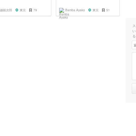
越銀次郎
東京
79
Bamba Ayako
東京
51
ス
い
る