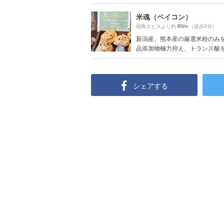
米魂（ベイコン）
80m
焼鳥エビスより約
（徒歩2分）
新潟産、熊本産の厳選米粉のみを
品添加物極力抑え、トランス酸を含
シェアする