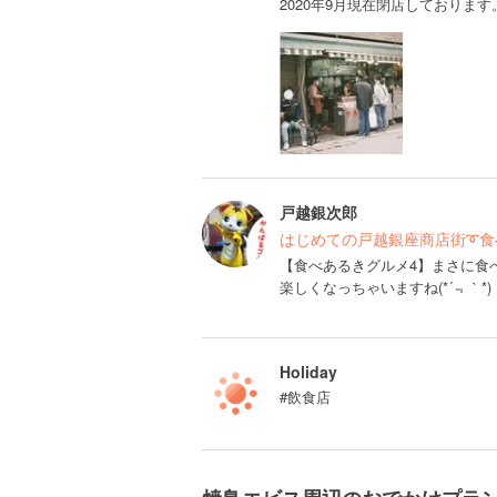
2020年9月現在閉店しております
戸越銀次郎
はじめての戸越銀座商店街➰食べあ
【食べあるきグルメ4】まさに食
楽しくなっちゃいますね(*´﹃｀*)
Holiday
#飲食店