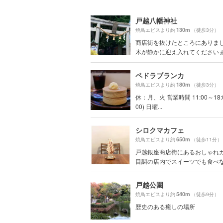
戸越八幡神社
130m
焼鳥エビスより約
（徒歩3分）
商店街を抜けたところにありまし
木が静かに迎え入れてくださいます
ペドラブランカ
180m
焼鳥エビスより約
（徒歩3分）
休：月、火 営業時間 11:00～18:00
00) 日曜...
シロクマカフェ
650m
焼鳥エビスより約
（徒歩11分）
戸越銀座商店街にあるおしゃれ
目調の店内でスイーツでも食べなが
戸越公園
540m
焼鳥エビスより約
（徒歩9分）
歴史のある癒しの場所