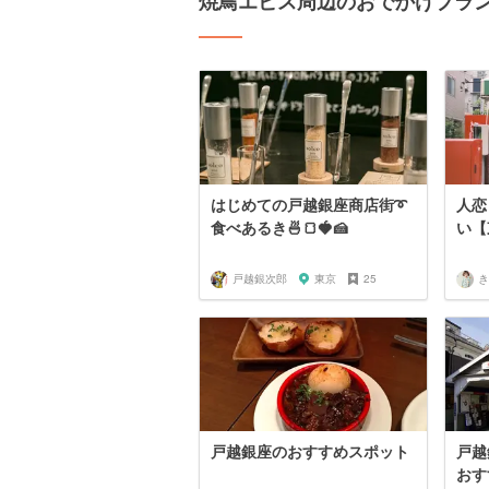
焼鳥エビス周辺のおでかけプラ
はじめての戸越銀座商店街➰
人恋
食べあるき🍜🍞🍓🍰
い【
戸越銀次郎
東京
25
き
戸越銀座のおすすめスポット
戸越
おす