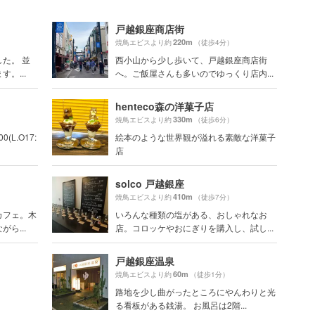
戸越銀座商店街
220m
焼鳥エビスより約
（徒歩4分）
た。 並
西小山から少し歩いて、戸越銀座商店街
。...
へ。ご飯屋さんも多いのでゆっくり店内...
henteco森の洋菓子店
330m
焼鳥エビスより約
（徒歩6分）
(L.O17:
絵本のような世界観が溢れる素敵な洋菓子
店
solco 戸越銀座
410m
焼鳥エビスより約
（徒歩7分）
カフェ。木
いろんな種類の塩がある、おしゃれなお
ら...
店。コロッケやおにぎりを購入し、試し...
戸越銀座温泉
60m
焼鳥エビスより約
（徒歩1分）
路地を少し曲がったところにやんわりと光
る看板がある銭湯。 お風呂は2階...