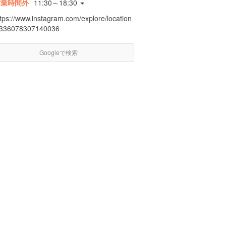
営業時間外
11:30～18:30
ttps://www.instagram.com/explore/location
/336078307140036
Googleで検索