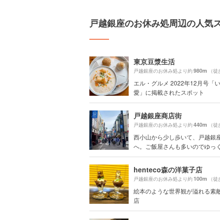
戸越銀座のお休み処周辺の人気
東京豆漿生活
980m
戸越銀座のお休み処より約
（徒
エル・グルメ 2022年12月号「
愛」に掲載されたスポット
戸越銀座商店街
440m
戸越銀座のお休み処より約
（徒
西小山から少し歩いて、戸越銀
へ。ご飯屋さんも多いのでゆっくり
henteco森の洋菓子店
100m
戸越銀座のお休み処より約
（徒
絵本のような世界観が溢れる素
店