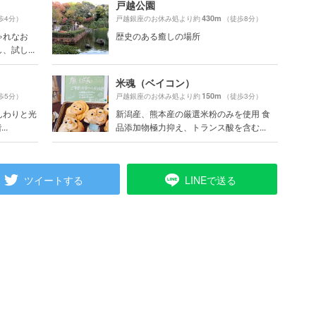
戸越公園
430m
歩4分）
戸越銀座のお休み処より約
（徒歩8分）
ゃれなお
歴史のある癒しの場所
試し...
米魂（ベイコン）
150m
歩5分）
戸越銀座のお休み処より約
（徒歩3分）
んわりと光
新潟産、熊本産の厳選米粉のみを使用 食
..
品添加物極力抑え、トランス酸を含む...
ツイートする
LINEで送る