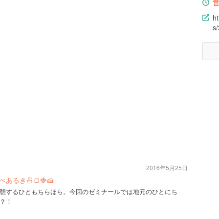
h
s
2016年5月25日
るき🍜🍞🍓🍰
憩するひともちらほら。今回のゼミナールでは地元のひとにち
？！