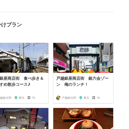
かけプラン
銀座商店街 食べ歩き＆
戸越銀座商店街 銀六会ゾー
すめ散歩コース♪
ン 俺のランチ！
越銀次郎
東京
79
戸越銀次郎
東京
18