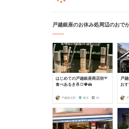
戸越銀座のお休み処周辺のおで
はじめての戸越銀座商店街➰
戸越
食べあるき🍜🍞🍓🍰
おす
戸越銀次郎
東京
25
戸