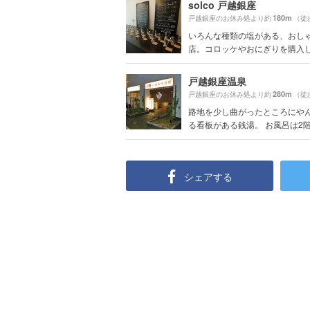
solco 戸越銀座
180m
戸越銀座のお休み処より約
（徒
いろんな種類の塩がある、おし
店。コロッケやおにぎりを購入し、
戸越銀座温泉
280m
戸越銀座のお休み処より約
（徒
路地を少し曲がったところにや
る看板がある銭湯。 お風呂は2階.
シェアする