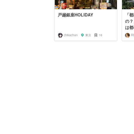
戸越銀座HOLIDAY
「都
の？
は都
chikachan
東京
16
R