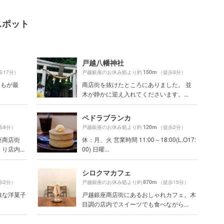
スポット
戸越八幡神社
150m
歩17分）
戸越銀座のお休み処より約
（徒歩3分）
いもが最
商店街を抜けたところにありました。 並
木が静かに迎え入れてくださいます。...
ペドラブランカ
120m
歩8分）
戸越銀座のお休み処より約
（徒歩2分）
座商店街
休：月、火 営業時間 11:00～18:00(L.O17:
店内...
00) 日曜...
シロクマカフェ
870m
歩2分）
戸越銀座のお休み処より約
（徒歩15分）
敵な洋菓子
戸越銀座商店街にあるおしゃれカフェ。木
目調の店内でスイーツでも食べながら...