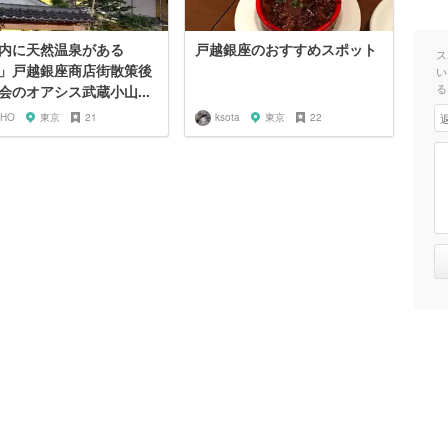
内に天然温泉がある
戸越銀座のおすすめスポット
ス
」戸越銀座商店街散策後
い
る
会のオアシス武蔵小山...
IHO
東京
21
ksota
東京
22