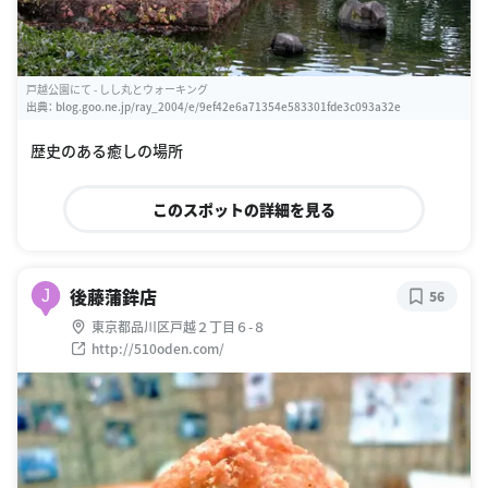
戸越公園にて - しし丸とウォーキング
出典：
blog.goo.ne.jp/ray_2004/e/9ef42e6a71354e583301fde3c093a32e
歴史のある癒しの場所
このスポットの詳細を見る
後藤蒲鉾店
J
56
東京都品川区戸越２丁目６-８
http://510oden.com/