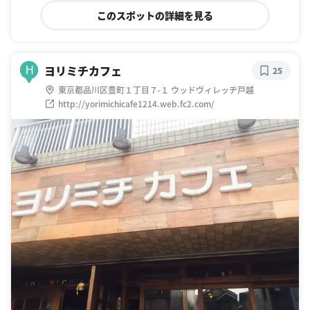
このスポットの詳細を見る
ヨリミチカフェ
H
25
東京都品川区豊町１丁目７-１ ウッドヴィレッヂ戸越
http://yorimichicafe1214.web.fc2.com/