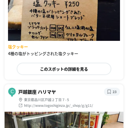
塩クッキー
4種の塩がトッピングされた塩クッキー
このスポットの詳細を見る
戸越銀座 ハリマヤ
C
23
東京都品川区戸越２丁目７-５
http://www.togoshiginza.jp/_shop/g/g11/