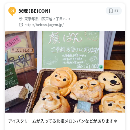
米魂（BEICON）
G
57
東京都品川区戸越２丁目６-３
http://beicon.jugem.jp/
アイスクリームが入ってる北極メロンパンなどがあります＊