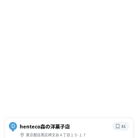
henteco森の洋菓子店
D
81
東京都目黒区碑文谷４丁目１５-１７