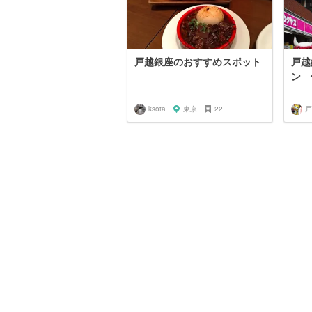
戸越銀座のおすすめスポット
戸越
ン 
ksota
東京
22
戸