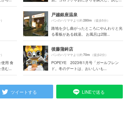
戸越銀座温泉
280m
分）
パンのハリマヤより約
（徒歩5分）
路地を少し曲がったところにやんわりと光
る看板がある銭湯。 お風呂は2階...
後藤蒲鉾店
70m
分）
パンのハリマヤより約
（徒歩2分）
使用 食
POPEYE 2023年1月号「ガールフレン
む...
ド。冬のデートは、おいしいも...
ツイートする
LINEで送る