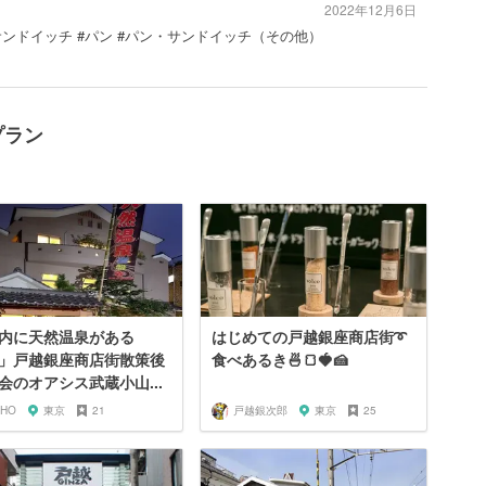
2022年12月6日
サンドイッチ #パン #パン・サンドイッチ（その他）
プラン
内に天然温泉がある
はじめての戸越銀座商店街➰
」戸越銀座商店街散策後
食べあるき🍜🍞🍓🍰
会のオアシス武蔵小山...
IHO
東京
21
戸越銀次郎
東京
25