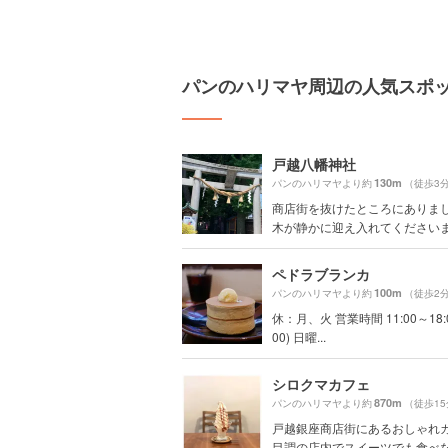
パンのハリマヤ周辺の人気スポ
戸越八幡神社
130m
パンのハリマヤより約
（徒歩3
商店街を抜けたところにありまし
木が静かに迎え入れてくださいます
ペドラブランカ
100m
パンのハリマヤより約
（徒歩2
休：月、火 営業時間 11:00～18:00
00) 日曜...
シロクマカフェ
870m
パンのハリマヤより約
（徒歩1
戸越銀座商店街にあるおしゃれ
目調の店内でスイーツでも食べなが