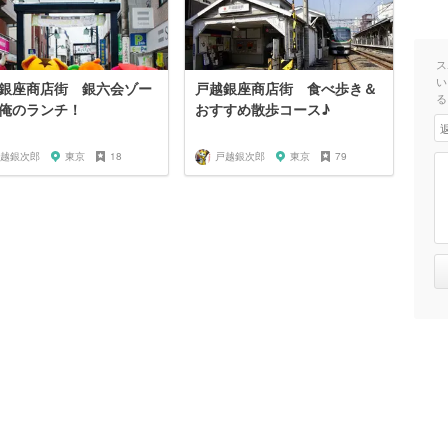
ス
い
銀座商店街 銀六会ゾー
戸越銀座商店街 食べ歩き＆
る
俺のランチ！
おすすめ散歩コース♪
越銀次郎
東京
18
戸越銀次郎
東京
79