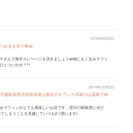
2016年6月3日
るき🍜🍞🍓🍰
ヤさんで激辛カレーパンを頂きましょう🍛他にもくるみマフィ
ひとついかが？^^
2014年12月3日
戸越銀座商店街散策後は都会のオアシス武蔵小山温泉で締
みマフィンがとても美味しいお店です。翌日の朝食用にぜひ
べてしまうことを見越していつも2つ買います)