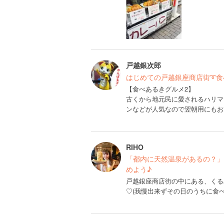
戸越銀次郎
はじめての戸越銀座商店街➰食べあ
【食べあるきグルメ2】
古くから地元民に愛されるハリマ
ンなどが人気なので翌朝用にもお
RIHO
「都内に天然温泉があるの？」
めよう♪
戸越銀座商店街の中にある、くる
♡(我慢出来ずその日のうちに食