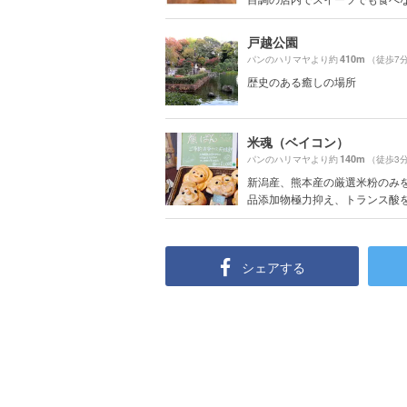
戸越公園
410m
パンのハリマヤより約
（徒歩7
歴史のある癒しの場所
米魂（ベイコン）
140m
パンのハリマヤより約
（徒歩3
新潟産、熊本産の厳選米粉のみを
品添加物極力抑え、トランス酸を含
シェアする