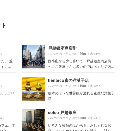
ット
戸越銀座商店街
440m
分）
パンのハリマヤより約
（徒歩8分）
た。 並
西小山から少し歩いて、戸越銀座商店街
。...
へ。ご飯屋さんも多いのでゆっくり店内...
henteco森の洋菓子店
110m
分）
パンのハリマヤより約
（徒歩2分）
(L.O17:
絵本のような世界観が溢れる素敵な洋菓子
店
solco 戸越銀座
180m
5分）
パンのハリマヤより約
（徒歩4分）
カフェ。木
いろんな種類の塩がある、おしゃれなお
ら...
店。コロッケやおにぎりを購入し、試し...