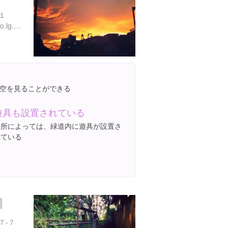
１
http://www.city.tokyo-nakano.lg.jp/dept/503000/d005285.html
空を見ることができる
遊具も設置されている
場所によっては、緑道内に遊具が設置さ
れている
７-７