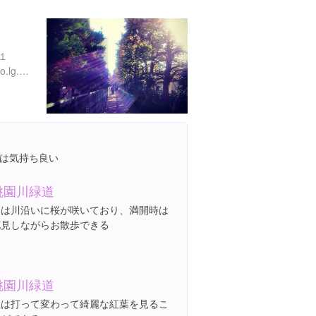
１
http://www.city.tokyo-nakano.lg.jp/dept/503000/d005285.html
は気持ち良い
桃園川緑道
春は川沿いに桜が咲いており、満開時は
花見しながらお散歩できる
桃園川緑道
秋は打って変わって綺麗な紅葉を見るこ