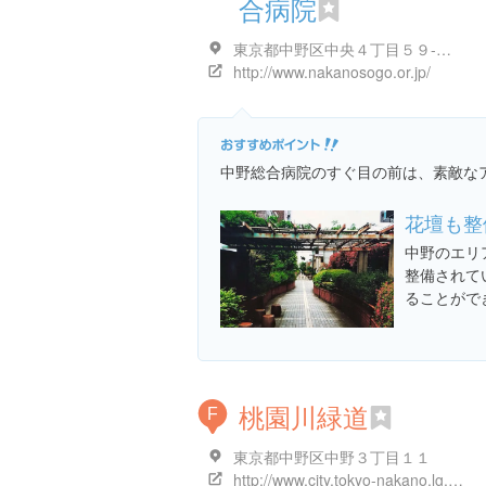
合病院
東京都中野区中央４丁目５９-１６
http://www.nakanosogo.or.jp/
中野総合病院のすぐ目の前は、素敵な
花壇も整
中野のエリ
整備されて
ることがで
桃園川緑道
F
東京都中野区中野３丁目１１
http://www.city.tokyo-nakano.lg.jp/dept/503000/d005285.html