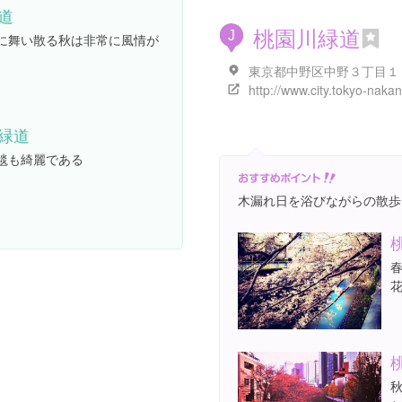
道
桃園川緑道
J
に舞い散る秋は非常に風情が
東京都中野区中野３丁目１
緑道
毯も綺麗である
木漏れ日を浴びながらの散歩