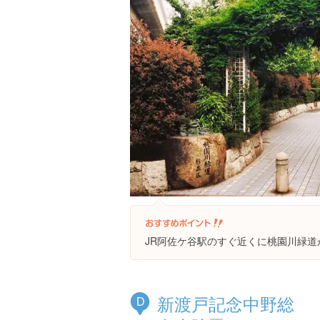
JR阿佐ケ谷駅のすぐ近くに桃園川緑道
新渡戸記念中野総
D