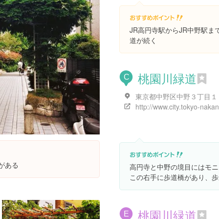
JR高円寺駅からJR中野駅
道が続く
桃園川緑道
C
東京都中野区中野３丁目１
がある
高円寺と中野の境目にはモニ
この右手に歩道橋があり、歩
桃園川緑道
E