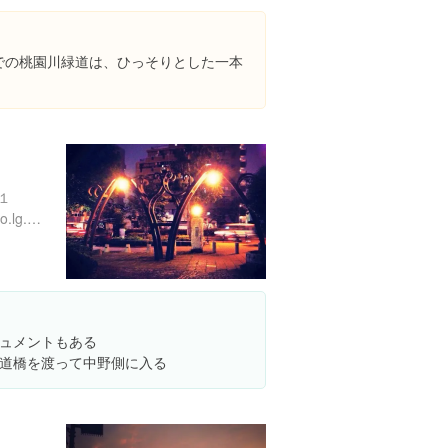
までの桃園川緑道は、ひっそりとした一本
１
http://www.city.tokyo-nakano.lg.jp/dept/503000/d005285.html
ュメントもある
道橋を渡って中野側に入る