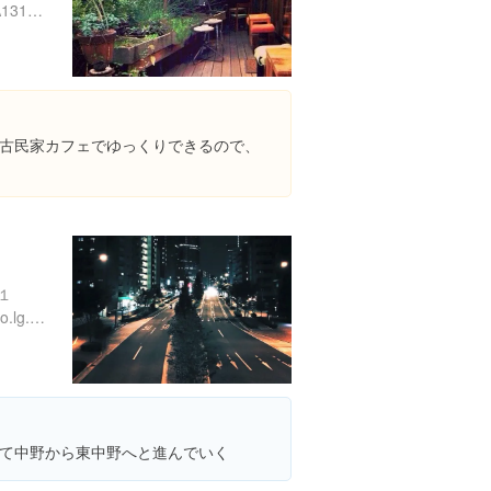
https://tabelog.com/tokyo/A1319/A131902/13155724/
古民家カフェでゆっくりできるので、
１
http://www.city.tokyo-nakano.lg.jp/dept/503000/d005285.html
て中野から東中野へと進んでいく