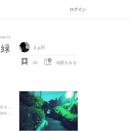
ログイン
/05/15
川緑
まぁ郎
20
地図をみる
東京都杉並区高円寺南４丁目４８-２
http://www.jreast.co.jp/estation/station/info.aspx?StationCD=663