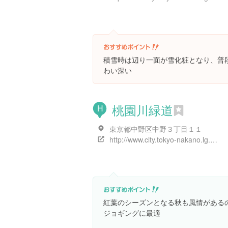
積雪時は辺り一面が雪化粧となり、普
わい深い
桃園川緑道
H
東京都中野区中野３丁目１１
http://www.city.tokyo-nakano.lg.jp/dept/503000/d005285.html
紅葉のシーズンとなる秋も風情がある
ジョギングに最適