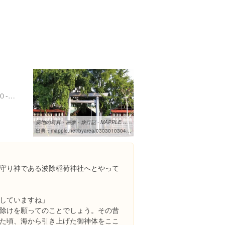
東京都中央区築地６丁目２０-３７
築地の写真・画像・旅行記 - MAPPLE 観光ガイド
出典：
mapple.net/byarea/0303010304/photos_all_7.htm
守り神である波除稲荷神社へとやって
していますね」
除けを願ってのことでしょう。その昔
た頃、海から引き上げた御神体をここ