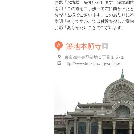
お彩「お坊様、失礼いたします。築地御坊
南明「この道を二丁歩いて右に曲がったと
お彩「左様でございます。このあたりに不
南明「そうですか。では付近を少しご案内
お彩「ありがたいことでございます」
築地本願寺
A
東京都中央区築地３丁目１５-１
http://www.tsukijihongwanji.jp/