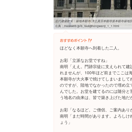
近代建築散策：築地本願寺(浄土真宗本願寺派本願寺築地別
出典：
maskweb.jp/b_tsukijihongwanji_1_1.html
ほどなく本願寺へ到着した二人。
お彩「立派なお堂ですね」
南明「ええ。門跡宗徒に支えられて建
れませんが、100年ほど前までここは
本願寺が大火事で焼けてしまいまして
のですが、陸地でなかったので埋め立
んでした。お堂を建てるのには随分と
う地名の由来は、皆で築き上げた地だ
お彩「なるほど。ご僧侶、ご案内あり
南明「まだ時間があります。よろしけ
ょう」