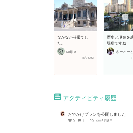
なかなか荘厳でし
歴史と現在を
た。
場所ですね
seijiro
きーわー
16/06/03
1
アクティビティ履歴
おでかけプランを公開しました
0
1
2014年6月8日