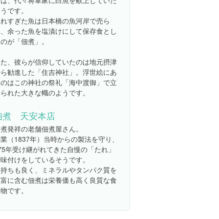
らは、代々将軍家に白魚を献上していた
そうです。
取れすぎた魚は日本橋の魚河岸で売ら
れ、余った魚を塩漬けにして保存食とし
たのが「佃煮」。
また、彼らが信仰していたのは地元摂津
から勧進した「住吉神社」。浮世絵にあ
るのはこの神社の祭礼「海中渡御」で立
てられた大きな幟のようです。
佃煮 天安本店
佃煮発祥の老舗佃煮屋さん。
業（1837年）当時からの製法を守り、
175年受け継がれてきた自慢の「たれ」
で味付けをしているそうです。
日持ちも良く、ミネラルやタンパク質を
豊富に含む佃煮は栄養価も高く良質な食
べ物です。