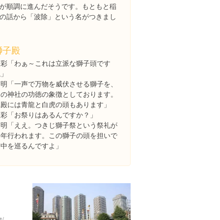
が順調に進んだそうです。もともと稲
の話から「波除」という名がつきまし
獅子殿
お彩「わぁ～これは立派な獅子頭です
ね」
南明「一声で万物を威伏させる獅子を、
この神社の功徳の象徴としております。
本殿には青龍と白虎の頭もあります」
お彩「お祭りはあるんですか？」
南明「ええ。つきじ獅子祭という祭礼が
毎年行われます。この獅子の頭を担いで
市中を巡るんですよ」
t/