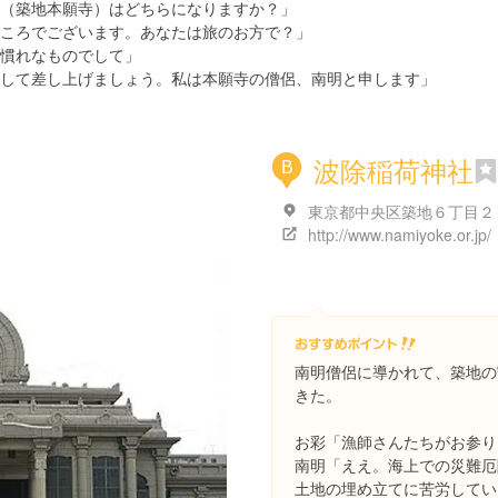
（築地本願寺）はどちらになりますか？」
ころでございます。あなたは旅のお方で？」
慣れなものでして」
して差し上げましょう。私は本願寺の僧侶、南明と申します」
波除稲荷神社
B
http://www.namiyoke.or.jp/
南明僧侶に導かれて、築地の
きた。
お彩「漁師さんたちがお参り
南明「ええ。海上での災難厄
土地の埋め立てに苦労してい