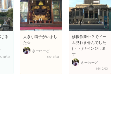
感じる
大きな獅子がいまし
修復作業中？でドー
た☆
ム見れませんでした
(´･_･`)リベンジしま
ど
きーわーど
す
5/10/03
15/10/03
きーわーど
15/10/03