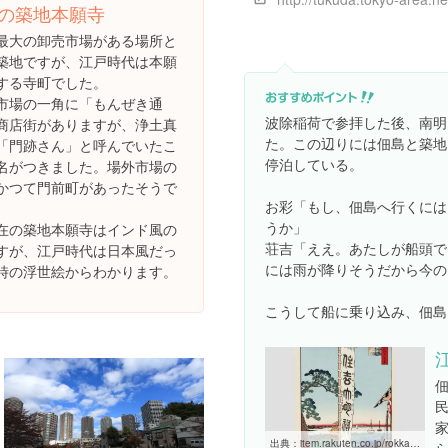
の築地本願寺
最大の卸売市場がある場所と
築地ですが、江戸時代は本願
する寺町でした。
市場の一角に「もんぜき通
波除稲荷で参拝した後、南明
商店街がありますが、浄土真
た。この辺りには佃島と築地
「門跡さん」と呼んでいたこ
停泊している。
名がつきました。場外市場の
かつて門前町があったそうで
お彩「もし、佃島へ行くには
うか」
在の築地本願寺はインド風の
荘吉「ええ。あたしが船頭で
すが、江戸時代は日本風だっ
には雨が降りそうだから今の
時の浮世絵からわかります。
こうして船に乗り込み、佃島
出典：
item.rakuten.co.jp/rokka-an/edohyaku_55