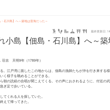
島・石川島】へ～築地は昔海だった～
最終更新日: 14/
れ小島【佃島・石川島】へ～築
荘吉 天明9年（1789年）
る。江戸湾に面したこの地からは、佃島の漁師たちが沖を行き来する様
いく様子を眺めることができる。
ら朝の読経の合唱が聞こえてくる。その声におされるように、付近の武
急ぎ足で歩いている。
してくれる人を探していた。
終えて帰ってきた。