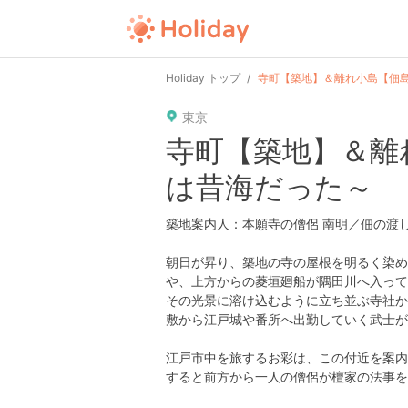
Holiday トップ
寺町【築地】＆離れ小島【佃
東京
寺町【築地】＆離
は昔海だった～
築地案内人：本願寺の僧侶 南明／佃の渡し 
朝日が昇り、築地の寺の屋根を明るく染め
や、上方からの菱垣廻船が隅田川へ入って
その光景に溶け込むように立ち並ぶ寺社か
敷から江戸城や番所へ出勤していく武士が
江戸市中を旅するお彩は、この付近を案内
すると前方から一人の僧侶が檀家の法事を