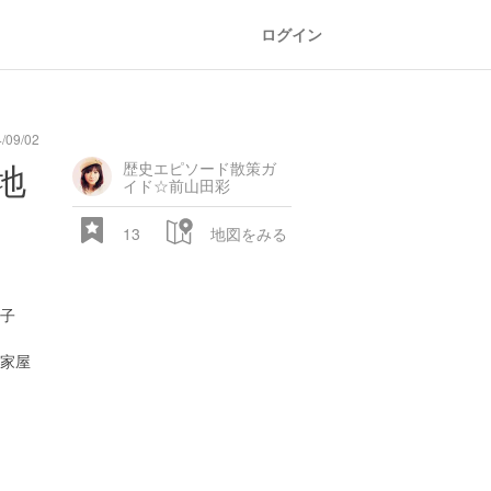
ログイン
09/02
地
歴史エピソード散策ガ
イド☆前山田彩
13
地図をみる
子
家屋