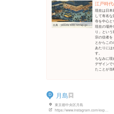
江戸時代
現在は日本
して有名な
寺を中心と
出典：
yasuda.iobb.net/wp-googleearth_e/%E4%BA%AC%E6%A9%8B%E5%8D%97%E3%83%BB%E7%AF%89%E5%9C%B0%E3%83%BB%E9%89%84%E7%A0%B2%E5%B7%9E-2/%E7%AF%89%E5%9C%B0%E6%9C%AC%E9%A1%98%E5%AF%BA
現在の場外
り」という
宗の信者を
とからこの
あたりには
す。
ちなみに現
デザインで
たことが当
月島
D
東京都中央区月島
https://www.instagram.com/explore/locations/260752194