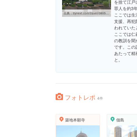
を捨て江戸
罪人を約3
出典：
trynext.com/travel/080523-1600.php
ここでは生
支援、再犯
われていた
ここでは仁
の教訓を聞
です。この
あたって精
と。
フォトレポ
4件
築地本願寺
佃島