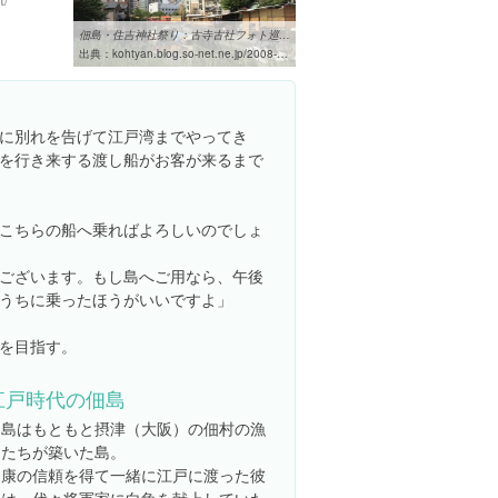
佃島・住吉神社祭り：古寺古社フォト巡り：So-netブログ
出典：
kohtyan.blog.so-net.ne.jp/2008-08-19
に別れを告げて江戸湾までやってき
を行き来する渡し船がお客が来るまで
こちらの船へ乗ればよろしいのでしょ
ございます。もし島へご用なら、午後
うちに乗ったほうがいいですよ」
を目指す。
江戸時代の佃島
佃島はもともと摂津（大阪）の佃村の漁
民たちが築いた島。
家康の信頼を得て一緒に江戸に渡った彼