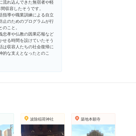
に流れ込んできた無宿者や軽
年間収容したそうです。
活指導や職業訓練による自立
防止のためのプログラムが行
とのこと。
義忠孝や仏教の因果応報など
かせる時間を設けていたそう
話は収容人たちの社会復帰に
神的な支えとなったとのこ
波除稲荷神社
築地本願寺