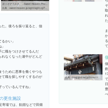
街々そぞろ歩き。 - Sweet Heaven Photograph & Words.
出典：
sweet-heaven.jp/sight/sight.cgi?pal1=2010&pal2=09
った。後ろを振り返ると、佃
てるかい」
ね」
手に職をつけさせてるんだ
られなくなった連中がどんど
創
食うために悪事を働くやつも
せて職を探しやすくするのが
出典：
blog.goo.ne.jp/ttomo115/e/42b7b7a16767f0c1f82302ce0fb5cac2
守っているんですね」
の更生施設
足寄場では、飢饉などで田畑