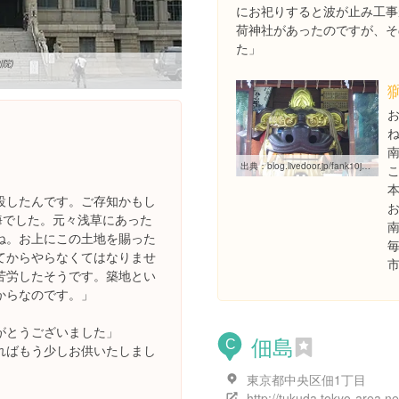
にお祀りすると波が止み工事
荷神社があったのですが、そ
た」
院)
出典：
blog.livedoor.jp/fank10jasu/archives/8500440.html
設したんです。ご存知かもし
海でした。元々浅草にあった
ね。お上にこの土地を賜った
てからやらなくてはなりませ
苦労したそうです。築地とい
からなのです。」
がとうございました」
佃島
C
ればもう少しお供いたしまし
東京都中央区佃1丁目
http://tukuda.tokyo-area.ne