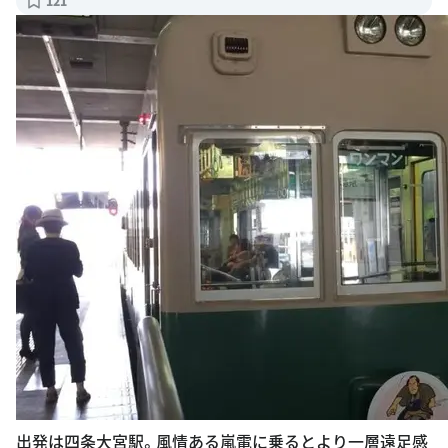
121
出発は四条大宮駅。風情ある嵐電に乗るとより一層遠足感