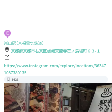
E
嵐山駅（京福電気鉄道）
京都府京都市右京区嵯峨天龍寺芒ノ馬場町６３-１
https://www.instagram.com/explore/locations/36347
1087380135
1423