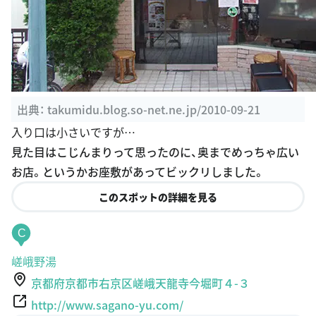
出典：
takumidu.blog.so-net.ne.jp/2010-09-21
入り口は小さいですが…
見た目はこじんまりって思ったのに、奥までめっちゃ広い
お店。というかお座敷があってビックリしました。
このスポットの詳細を見る
C
嵯峨野湯
京都府京都市右京区嵯峨天龍寺今堀町４-３
http://www.sagano-yu.com/