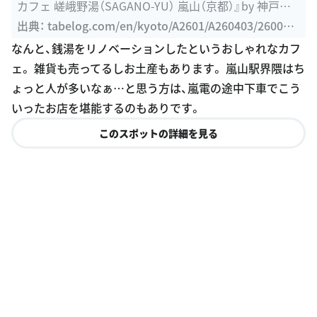
カフェ 嵯峨野湯（SAGANO-YU） 嵐山（京都）』by 神戸の
金庫屋のバカ ...
出典：
tabelog.com/en/kyoto/A2601/A260403/260052
50/dtlrvwlst/3979482
なんと、銭湯をリノベーションしたというおしゃれなカフ
ェ。 雑貨も売ってるしお土産もあります。 嵐山駅界隈はち
ょっと人が多いなぁ…と思う方は、嵐電の途中下車でこう
いったお店を堪能するのもありです。
このスポットの詳細を見る