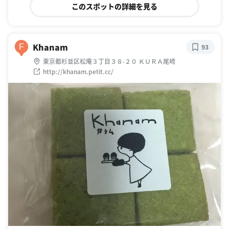
このスポットの詳細を見る
Khanam
F
93
東京都杉並区松庵３丁目３８-２０ ＫＵＲＡ尾崎
http://khanam.petit.cc/