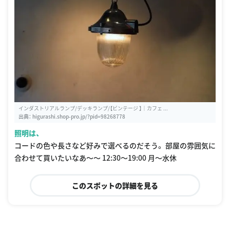
インダストリアルランプ/デッキランプ/【ビンテージ 】｜カフェ ...
出典：
higurashi.shop-pro.jp/?pid=98268778
照明は、
コードの色や長さなど好みで選べるのだそう。 部屋の雰囲気に
合わせて買いたいなあ〜〜 12:30〜19:00 月〜水休
このスポットの詳細を見る