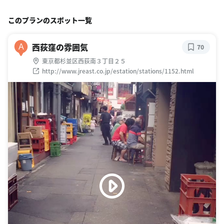
このプランのスポット一覧
西荻窪の雰囲気
A
70
東京都杉並区西荻南３丁目２５
http://www.jreast.co.jp/estation/stations/1152.html