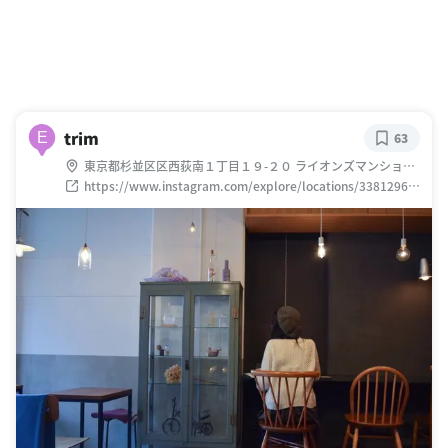
trim
E
63
東京都杉並区区西荻南１丁目１９-２０ ライオンズマンション
1F
https://www.instagram.com/explore/locations/33812965
6/trim/