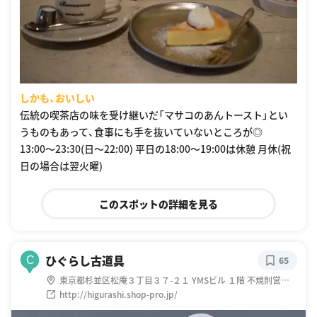
しかも、おいしい
伝統の喫茶店の味を受け継いだ「マサコのあんトースト」とい
うものもあって、食事にも手を抜いていないところが◎
13:00〜23:30(日〜22:00) 平日の18:00〜19:00は休憩 月休(祝
日の場合は翌火曜)
このスポットの詳細を見る
ひぐらし古道具
C
65
東京都杉並区松庵３丁目３７-２１ YMSビル １階 不規則営業
あり
http://higurashi.shop-pro.jp/