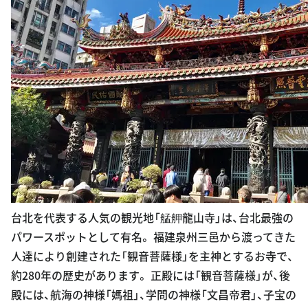
台北を代表する人気の観光地「艋舺龍山寺」は、台北最強の
パワースポットとして有名。 福建泉州三邑から渡ってきた
人達により創建された「観音菩薩様」を主神とするお寺で、
約280年の歴史があります。 正殿には「観音菩薩様」が、後
殿には、航海の神様「媽祖」、学問の神様「文昌帝君」、子宝の