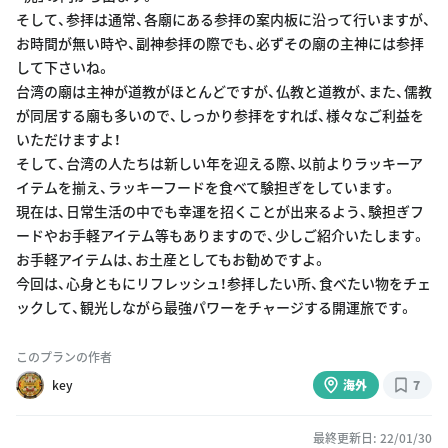
そして、参拝は通常、各廟にある参拝の案内板に沿って行いますが、
お時間が無い時や、副神参拝の際でも、必ずその廟の主神には参拝
して下さいね。
台湾の廟は主神が道教がほとんどですが、仏教と道教が、また、儒教
が同居する廟も多いので、しっかり参拝をすれば、様々なご利益を
いただけますよ！
そして、台湾の人たちは新しい年を迎える際、以前よりラッキーア
イテムを揃え、ラッキーフードを食べて験担ぎをしています。
現在は、日常生活の中でも幸運を招くことが出来るよう、験担ぎフ
ードやお手軽アイテム等もありますので、少しご紹介いたします。
お手軽アイテムは、お土産としてもお勧めですよ。
今回は、心身ともにリフレッシュ！参拝したい所、食べたい物をチェ
ックして、観光しながら最強パワーをチャージする開運旅です。
このプランの作者
key
海外
7
最終更新日: 22/01/30