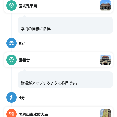
臺北孔子廟
8分
景福宮
4分
老牌山東水餃大王