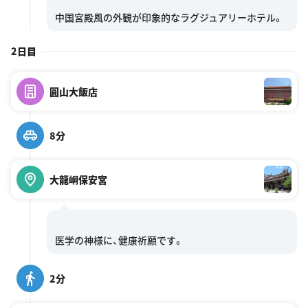
2日目
圓山大飯店
8分
大龍峒保安宮
2分