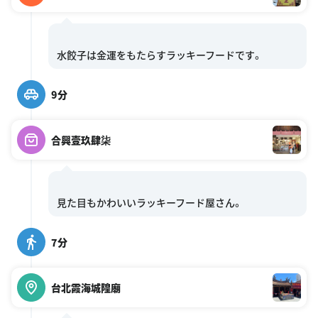
9分
合興壹玖肆柒
7分
台北霞海城隍廟