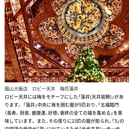
圓山大飯店 ロビー天井 梅花藻井
ロビー天井には梅をモチーフにした「藻井(天井装飾)」があ
ります。 「藻井」中央に珠を囲む龍が5匹おり、「五福臨門
（長寿、 財産、健康運、好徳、善終の全ての福を集める」を意
味しています。 また、その周りに23匹の龍が彫られ、「3」の
中国語の発音が「昇」に似ているため「歩歩高昇(一歩一歩