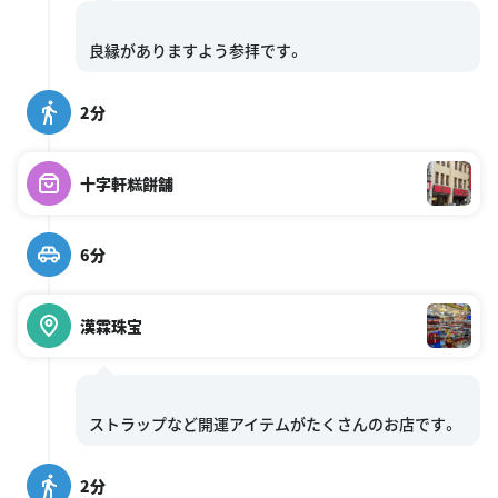
2分
十字軒糕餅舗
6分
漢霖珠宝
2分