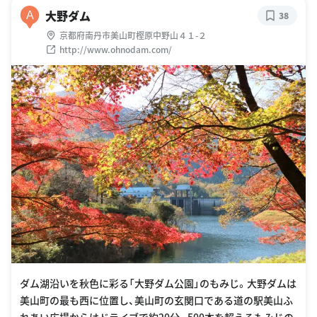
大野ダム
A
38
京都府南丹市美山町樫原中野山４１-２
http://www.ohnodam.com/
ダム湖沿いを秋色に彩る「大野ダム公園」のもみじ。大野ダムは
美山町の最も西に位置し、美山町の玄関口である道の駅美山ふ