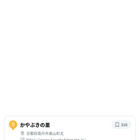
かやぶきの里
B
326
京都府南丹市美山町北
https://www.kayabukinosato.jp/