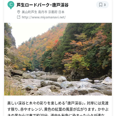
芦生ロードパーク・唐戸渓谷
C
3
美山町芦生 南丹市 京都府 日本
http://www.miyamanavi.net/
美しい渓谷と木々の彩りを楽しめる「唐戸渓谷」。対岸には見渡
す限り、赤やオレンジ、黄色の紅葉の風景が広がります。かやぶ
きの里からは車で約20分。道中も秋色に染まった山々が連な