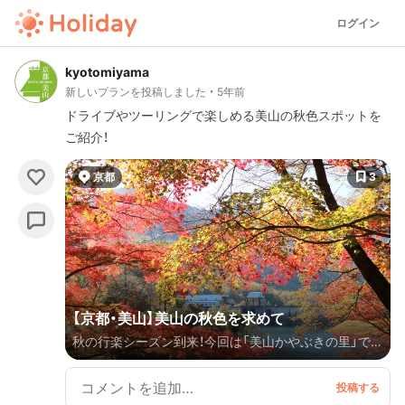
ログイン
kyotomiyama
新しいプランを投稿しました
5年前
ドライブやツーリングで楽しめる美山の秋色スポットを
ご紹介！
京都
3
【京都・美山】美山の秋色を求めて
秋の行楽シーズン到来！今回は「美山かやぶきの里」で知
られる京都・美山のおすすめ秋色スポットをご紹介しま
す。「紅葉（こうよう）」と聞いて楓の赤色を思い浮かべ