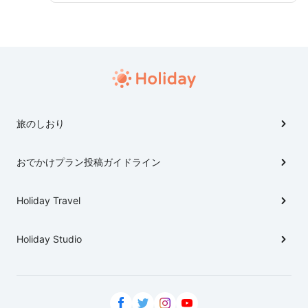
る方も多いと思いますが、美山では多様な木々の彩りを
楽しめるのが魅力♪ 染まり始める時期から葉を落とす
瞬間まで、山を何色にも染め上げる美山の秋色は必見で
す！ドライブやツーリングにも◎ お出かけ前にぜひ参
考にしてみてください♪
旅のしおり
おでかけプラン投稿ガイドライン
Holiday Travel
Holiday Studio