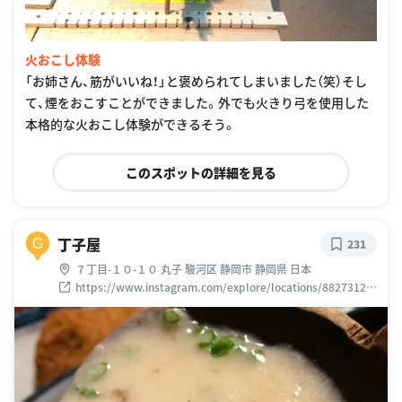
火おこし体験
「お姉さん、筋がいいね！」と褒められてしまいました（笑）そし
て、煙をおこすことができました。外でも火きり弓を使用した
本格的な火おこし体験ができるそう。
このスポットの詳細を見る
丁子屋
G
231
７丁目-１０-１０ 丸子 駿河区 静岡市 静岡県 日本
https://www.instagram.com/explore/locations/88273124
5