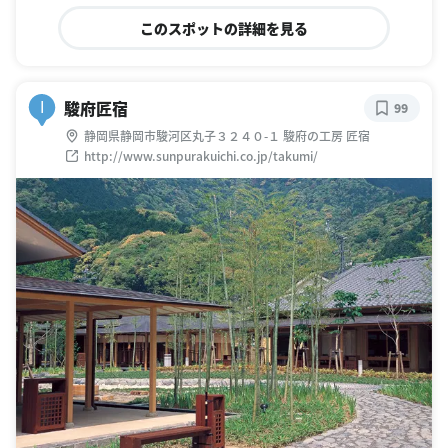
このスポットの詳細を見る
駿府匠宿
I
99
静岡県静岡市駿河区丸子３２４０-１ 駿府の工房 匠宿
http://www.sunpurakuichi.co.jp/takumi/