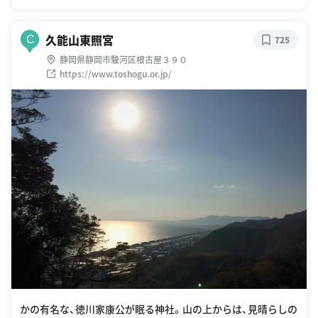
久能山東照宮
C
725
静岡県静岡市駿河区根古屋３９０
https://www.toshogu.or.jp/
かの有名な、徳川家康公が眠る神社。山の上からは、見晴らしの