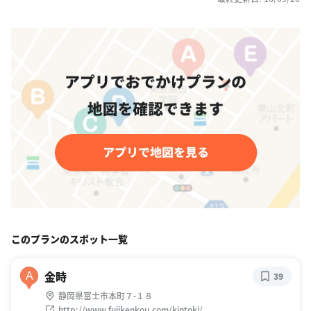
このプランのスポット一覧
金時
A
39
静岡県富士市本町７-１８
http://www.fujikenkou.com/kintoki/