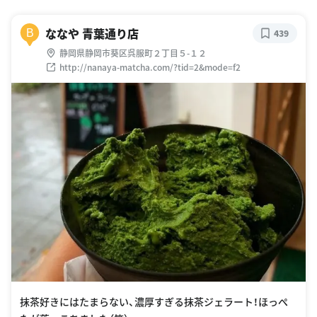
ななや 青葉通り店
B
439
静岡県静岡市葵区呉服町２丁目５-１２
http://nanaya-matcha.com/?tid=2&mode=f2
抹茶好きにはたまらない、濃厚すぎる抹茶ジェラート！ほっぺ