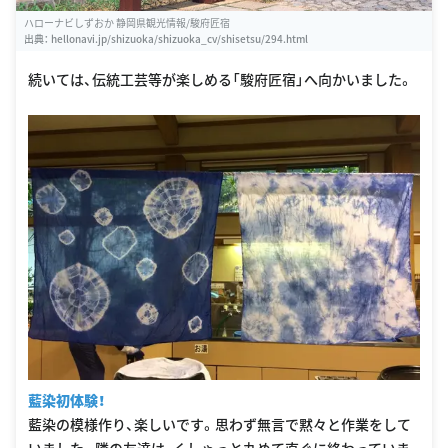
ハローナビしずおか 静岡県観光情報/駿府匠宿
出典：
hellonavi.jp/shizuoka/shizuoka_cv/shisetsu/294.html
続いては、伝統工芸等が楽しめる「駿府匠宿」へ向かいました。
藍染初体験！
藍染の模様作り、楽しいです。思わず無言で黙々と作業をして
いました。隣の友達は、くしゃっと丸めて直ぐに終わっていま