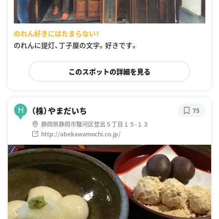
のれん好きにはたまらない！
のれんに提灯、丁子屋の文字。好きです。
このスポットの詳細を見る
（株）やまだいち
H
75
静岡県静岡市駿河区登呂５丁目１５-１３
http://abekawamochi.co.jp/