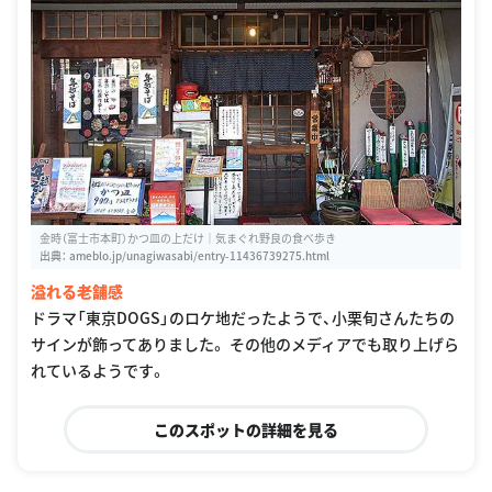
金時（富士市本町）かつ皿の上だけ｜気まぐれ野良の食べ歩き
出典：
ameblo.jp/unagiwasabi/entry-11436739275.html
溢れる老舗感
ドラマ「東京DOGS」のロケ地だったようで、小栗旬さんたちの
サインが飾ってありました。 その他のメディアでも取り上げら
れているようです。
このスポットの詳細を見る