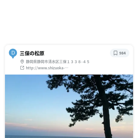
三保の松原
D
984
静岡県静岡市清水区三保１３３８-４５
http://www.shizuoka-
citypromotion.jp/mihonomatsubara/