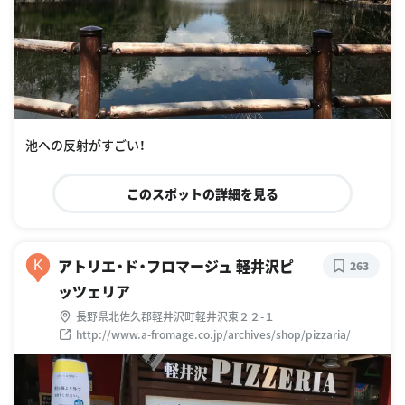
池への反射がすごい！
このスポットの詳細を見る
アトリエ・ド・フロマージュ 軽井沢ピ
K
263
ッツェリア
長野県北佐久郡軽井沢町軽井沢東２２-１
http://www.a-fromage.co.jp/archives/shop/pizzaria/