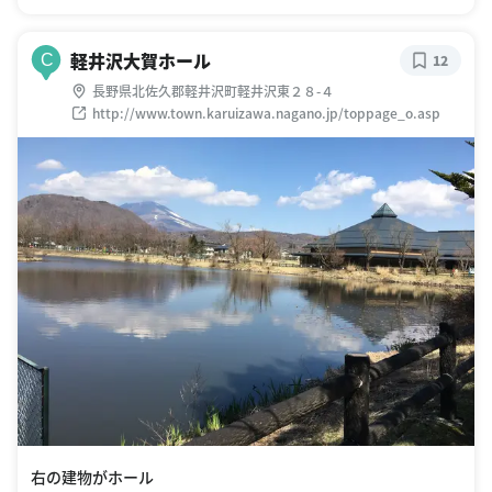
軽井沢大賀ホール
C
12
長野県北佐久郡軽井沢町軽井沢東２８-４
http://www.town.karuizawa.nagano.jp/toppage_o.asp
右の建物がホール