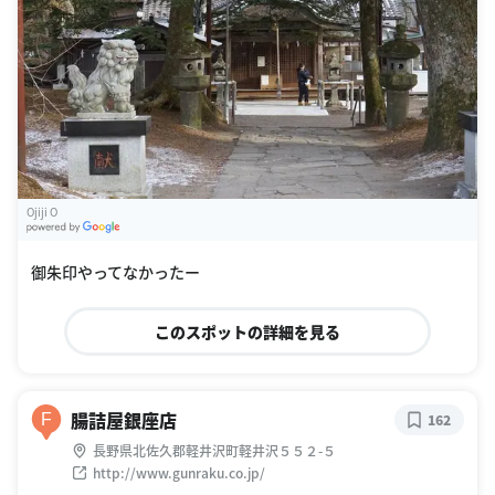
Ojiji O
G
oogle Places
御朱印やってなかったー
このスポットの詳細を見る
腸詰屋銀座店
F
162
長野県北佐久郡軽井沢町軽井沢５５２-５
http://www.gunraku.co.jp/