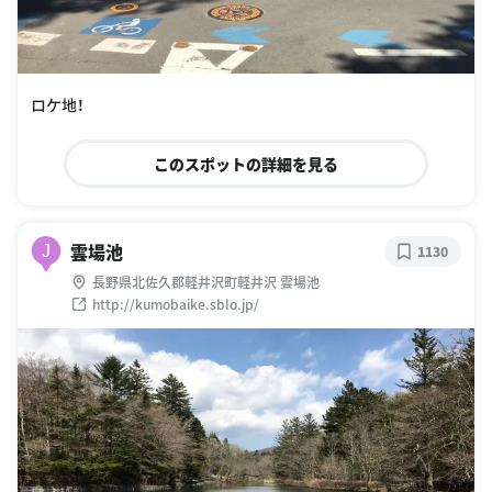
ロケ地！
このスポットの詳細を見る
雲場池
J
1130
長野県北佐久郡軽井沢町軽井沢 雲場池
http://kumobaike.sblo.jp/