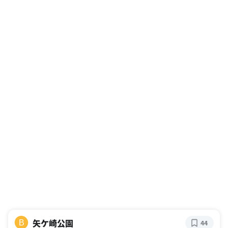
矢ケ崎公園
B
44