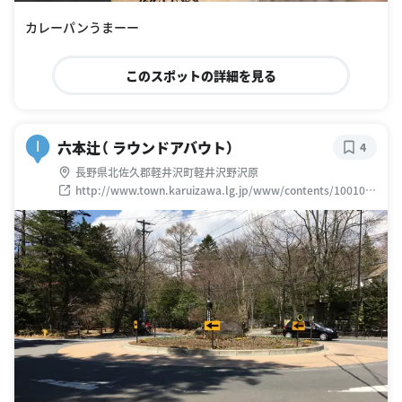
カレーパンうまーー
このスポットの詳細を見る
六本辻（ ラウンドアバウト）
I
4
長野県北佐久郡軽井沢町軽井沢野沢原
http://www.town.karuizawa.lg.jp/www/contents/100100
0000607/index.html