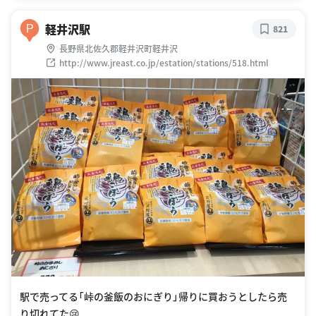
軽井沢駅
P
821
長野県北佐久郡軽井沢町軽井沢
http://www.jreast.co.jp/estation/stations/518.html
駅で売ってる「峠の釜飯のおにぎり」帰りに買おうとしたら売
り切れてた😢