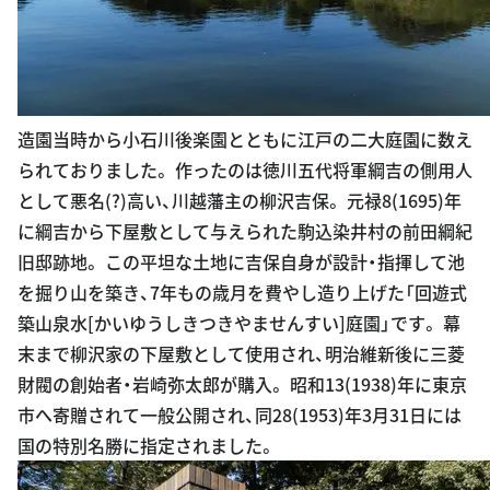
造園当時から小石川後楽園とともに江戸の二大庭園に数え
られておりました。 作ったのは徳川五代将軍綱吉の側用人
として悪名(?)高い、川越藩主の柳沢吉保。 元禄8(1695)年
に綱吉から下屋敷として与えられた駒込染井村の前田綱紀
旧邸跡地。 この平坦な土地に吉保自身が設計・指揮して池
を掘り山を築き、7年もの歳月を費やし造り上げた「回遊式
築山泉水[かいゆうしきつきやませんすい]庭園」です。 幕
末まで柳沢家の下屋敷として使用され、明治維新後に三菱
財閥の創始者・岩崎弥太郎が購入。 昭和13(1938)年に東京
市へ寄贈されて一般公開され、同28(1953)年3月31日には
国の特別名勝に指定されました。