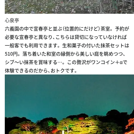
心泉亭
六義園の中で宣春亭と並ぶ（位置的にだけど）茶室。 予約が
必要な宣春亭と異なり、こちらは貸切になっていなければ
一般客でも利用できます。 生和菓子の付いた抹茶セットは
510円。 落ち着いた和室の縁側から美しい庭を眺めつつ、
シブ〜い抹茶を賞味する…。 この贅沢がワンコイン＋αで
体験できるのだから、おトクです。