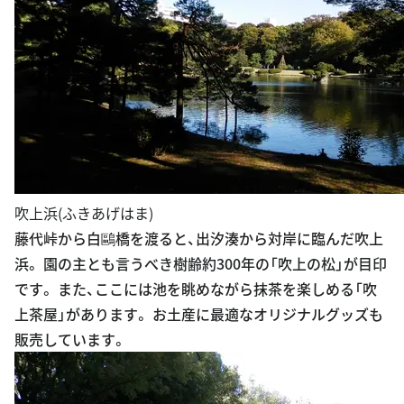
吹上浜(ふきあげはま)
藤代峠から白鷗橋を渡ると、出汐湊から対岸に臨んだ吹上
浜。 園の主とも言うべき樹齢約300年の「吹上の松」が目印
です。 また、ここには池を眺めながら抹茶を楽しめる「吹
上茶屋」があります。 お土産に最適なオリジナルグッズも
販売しています。