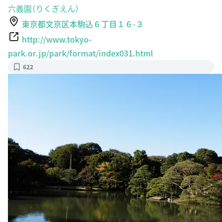
六義園（りくぎえん）
東京都文京区本駒込６丁目１６-３
http://www.tokyo-
park.or.jp/park/format/index031.html
622