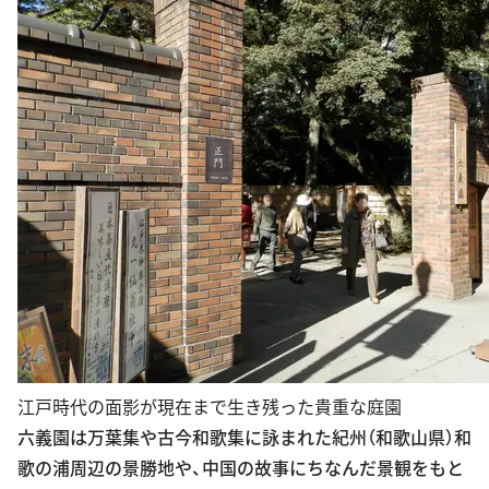
江戸時代の面影が現在まで生き残った貴重な庭園
六義園は万葉集や古今和歌集に詠まれた紀州（和歌山県）和
歌の浦周辺の景勝地や、中国の故事にちなんだ景観をもと