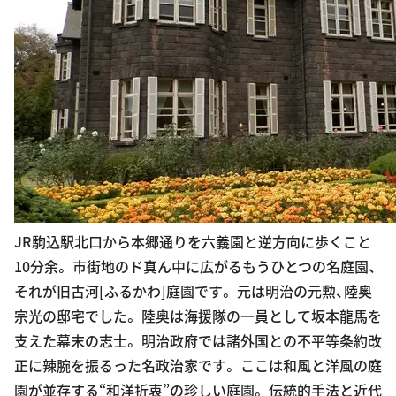
JR駒込駅北口から本郷通りを六義園と逆方向に歩くこと
10分余。 市街地のド真ん中に広がるもうひとつの名庭園、
それが旧古河[ふるかわ]庭園です。 元は明治の元勲、陸奥
宗光の邸宅でした。 陸奥は海援隊の一員として坂本龍馬を
支えた幕末の志士。 明治政府では諸外国との不平等条約改
正に辣腕を振るった名政治家です。 ここは和風と洋風の庭
園が並存する“和洋折衷”の珍しい庭園。 伝統的手法と近代