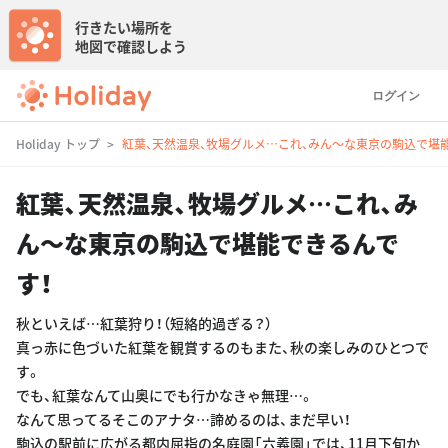
行きたい場所を
地図で確認しよう
ログイン
Holiday トップ
紅葉、天然温泉、牧場グルメ…これ、みん〜な東京の駒込で堪
紅葉、天然温泉、牧場グルメ…これ、み
ん〜な東京の駒込で堪能できるんで
す！
秋といえば…紅葉狩り！（短絡的過ぎる？）
真っ赤に色づいた紅葉を観賞するのもまた、秋の楽しみのひとつで
す。
でも、紅葉なんて山奥にでも行かなきゃ無理…。
なんて思ってるそこのアナタ…諦めるのは、まだ早い！
駒込の駅前に広がる都内屈指の名庭園「六義園」では、11月下旬か