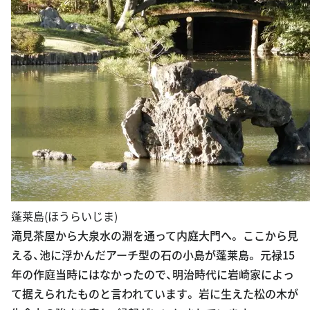
蓬莱島(ほうらいじま)
滝見茶屋から大泉水の淵を通って内庭大門へ。 ここから見
える、池に浮かんだアーチ型の石の小島が蓬莱島。 元禄15
年の作庭当時にはなかったので、明治時代に岩崎家によっ
て据えられたものと言われています。 岩に生えた松の木が