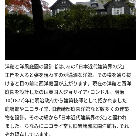
洋館と洋風庭園の設計者は、あの「日本近代建築界の父」
正門を入ると姿を現わすのが瀟洒な洋館。 その横を通り抜
けると目の前に西洋庭園が広がります。 現在の洋館と西洋
庭園を設計したのは英国人ジョサイア・コンドル。 明治
10(1877)年に明治政府から建築技師として招かれました
鹿鳴館やニコライ堂、旧岩崎邸庭園洋館など数多くの建築
物を設計。 その功績から「日本近代建築界の父」と謳われ
ました。 ちなみにニコライ堂も旧岩崎邸庭園洋館も、それ
ぞれ現存しています。