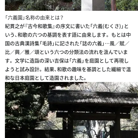
「六義園」名称の由来とは？
紀貫之が『古今和歌集』の序文に書いた「六義(むくさ)」と
いう、和歌の六つの基調を表す語に由来します。 もとは中
国の古典漢詩集「毛詩」に記された「誌の六義」…風／賦／
比／興／雅／頌という六つの分類法の流れを汲んでいま
す。 文学に造詣の深い吉保は「六義」を庭園として再現し
ようと試み設計。 結果、和歌の趣味を基調とした繊細で温
和な日本庭園として造園されました。