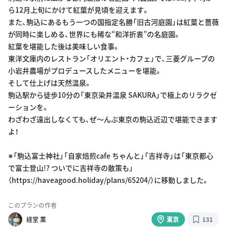
ら12月上旬にかけて紅葉が見頃を迎えます。
また、駒込にあるもう一つの国指定名勝「旧古河庭園」は紅葉と薔薇
が同時に楽しめる、世界にも稀な“和洋折衷”の名庭園。
紅葉を堪能した後は美味しい食事。
東洋文庫内のレストラン「オリエント・カフェ」で、三菱グループの
小岩井農場がプロデュースしたメニューを堪能。
そして仕上げは天然温泉。
駒込駅から徒歩10分の「東京染井温泉 SAKURA」で極上のリラクゼ
ーションを。
わざわざ遠出しなくても、ぜ〜んぶ東京の駒込近辺で堪能できます
よ！
※「駒込富士神社」「自家焙煎cafe ちゃんと」「吉祥寺」は「東京都心
で富士登山!? ついでに吉祥寺の散策も」
（https://haveagood.holiday/plans/65204/）に移動しました。
このプランの作者
経堂 薫
東京
131