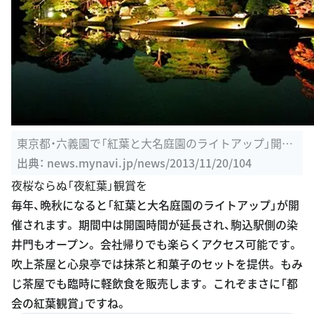
東京都・六義園で「紅葉と大名庭園のライトアップ」開催
| マイナビ ...
出典：
news.mynavi.jp/news/2013/11/20/104
夜桜ならぬ「夜紅葉」観賞を
毎年、晩秋になると「紅葉と大名庭園のライトアップ」が開
催されます。 期間中は開園時間が延長され、駒込駅側の染
井門もオープン。 会社帰りでも楽らくアクセス可能です。
吹上茶屋と心泉亭では抹茶と和菓子のセットを提供。 もみ
じ茶屋でも臨時に軽飲食を販売します。 これぞまさに「都
会の紅葉観賞」ですね。