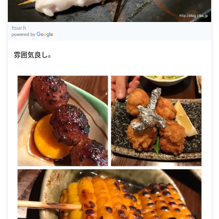
hsur h
G
oogle Places
雰囲気良し。