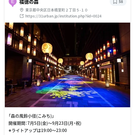
福徳の森
E
58
東京都中央区日本橋室町２丁目５-１０
https://31urban.jp/institution.php?iid=0024
「森の風鈴小径(こみち)」
開催期間：7月5日(金)〜9月23日(月・祝)
※ライトアップは19:00〜23:00