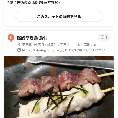
場所：福徳の森通路(福徳神社横)
このスポットの詳細を見る
銘鶏やき鳥 鳥仙
F
5
東京都中央区日本橋室町２丁目２-１ コレド室町1 3F
https://tabelog.com/tokyo/A1302/A130202/13117763/