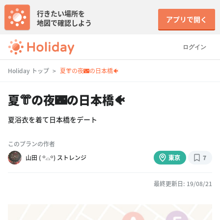
行きたい場所を
アプリで開く
地図で確認しよう
ログイン
Holiday トップ
夏👘の夜🌃の日本橋🐠
夏👘の夜🌃の日本橋🐠
夏浴衣を着て日本橋をデート
このプランの作者
山田 ( ꒪⌓꒪) ストレンジ
東京
7
最終更新日: 19/08/21