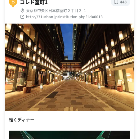
コレド室町1
B
443
東京都中央区日本橋室町２丁目２-１
http://31urban.jp/institution.php?iid=0013
軽くディナー