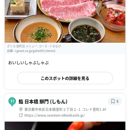
ざくろ 室町店 メニュー：コース - ぐるなび
出典：
r.gnavi.co.jp/gahs601/menu3
おいしいしゃぶしゃぶ
このスポットの詳細を見る
鮨 日本橋 鰤門 (しもん)
H
5
東京都中央区日本橋室町２丁目２-１ コレド室町1 4F
https://www.seamon-nihonbashi.jp/