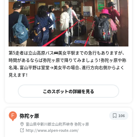
第5走者は立山高原バス🚌美女平駅までの急行もありますが、
時間があるならば弥陀ヶ原で降りてみましょう！弥陀ヶ原や称
名滝、富山平野は室堂→美女平の場合、進行方向右側からよく
見えます！
このスポットの詳細を見る
弥陀ヶ原
F
106
富山県中新川郡立山町芦峅寺 弥陀ヶ原
http://www.alpen-route.com/