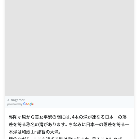
A. Nagamori
G
oogle Places
弥陀ヶ原から美女平駅の間には、4本の滝が連なる日本一の落
差を誇る称名の滝があります。ちなみに日本一の落差を誇る一
本滝は和歌山・那智の大滝。