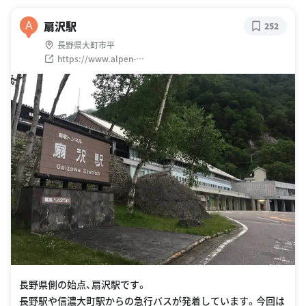
扇沢駅
A
252
長野県大町市平
https://www.alpen-
route.com/facilities/station/station09.html
長野県側の始点、扇沢駅です。
長野駅や信濃大町駅からの急行バスが発着しています。今回は