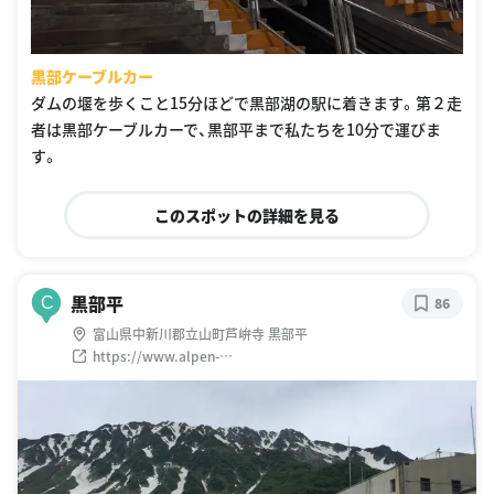
黒部ケーブルカー
ダムの堰を歩くこと15分ほどで黒部湖の駅に着きます。第２走
者は黒部ケーブルカーで、黒部平まで私たちを10分で運びま
す。
このスポットの詳細を見る
黒部平
C
86
富山県中新川郡立山町芦峅寺 黒部平
https://www.alpen-
route.com/facilities/station/station06.html