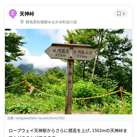
天神峠
E
2
群馬県利根郡みなかみ町谷川岳
出典：
tanigawadake-rw.com/item/3382
ロープウェイ天神駅からさらに標高を上げ、1502mの天神峠ま