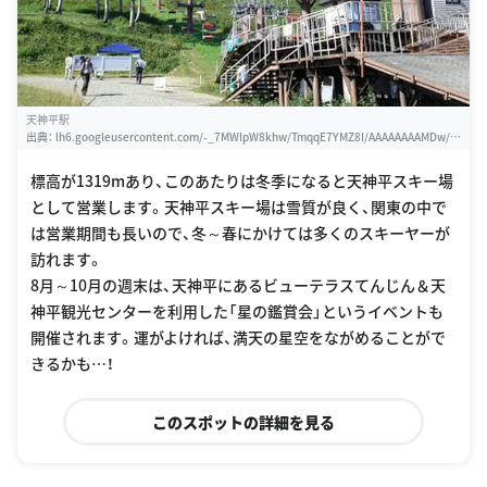
天神平駅
出典：
lh6.googleusercontent.com/-_7MWIpW8khw/TmqqE7YMZ8I/AAAAAAAAMDw/qt
2kviQks8M/w460-h310/%25E5%25A4%25A9%25E7%25A5%259E%25E5%25B9%2
5B3%25E9%25A7%2585%25EF%25BC%2588%25E7%25BE%25A4%25E9%25A6%2
標高が1319mあり、このあたりは冬季になると天神平スキー場
5AC%25EF%25BC%2589
として営業します。天神平スキー場は雪質が良く、関東の中で
は営業期間も長いので、冬～春にかけては多くのスキーヤーが
訪れます。
8月～10月の週末は、天神平にあるビューテラスてんじん＆天
神平観光センターを利用した「星の鑑賞会」というイベントも
開催されます。運がよければ、満天の星空をながめることがで
きるかも…！
このスポットの詳細を見る