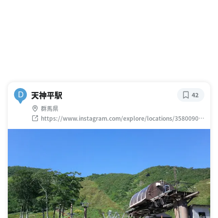
天神平駅
D
42
群馬県
https://www.instagram.com/explore/locations/35800903
0