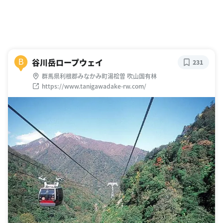
谷川岳ロープウェイ
B
231
群馬県利根郡みなかみ町湯桧曽 吹山国有林
https://www.tanigawadake-rw.com/