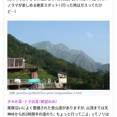
ノラマが楽しめる絶景スポット！（行った時はガスってたけ
ど…）
出典：
geocities.jp/dfxrd235/a-yama-tanigawadake-1.html
オキの耳・トマの耳（眺望のみ）
尾根沿いによく整備された登山道がありますが、山頂までは天
神峠から約2時間半の道のり。ちょっと行ってこよ、ってノリは