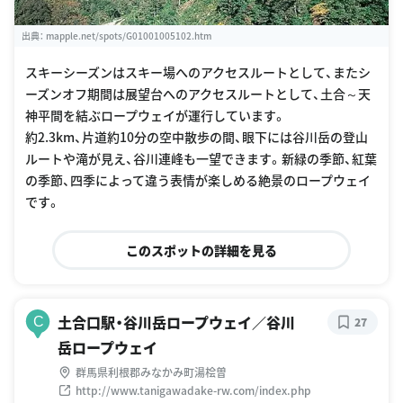
出典：
mapple.net/spots/G01001005102.htm
スキーシーズンはスキー場へのアクセスルートとして、またシ
ーズンオフ期間は展望台へのアクセスルートとして、土合～天
神平間を結ぶロープウェイが運行しています。
約2.3km、片道約10分の空中散歩の間、眼下には谷川岳の登山
ルートや滝が見え、谷川連峰も一望できます。新緑の季節、紅葉
の季節、四季によって違う表情が楽しめる絶景のロープウェイ
です。
このスポットの詳細を見る
土合口駅・谷川岳ロープウェイ／谷川
C
27
岳ロープウェイ
群馬県利根郡みなかみ町湯桧曽
http://www.tanigawadake-rw.com/index.php