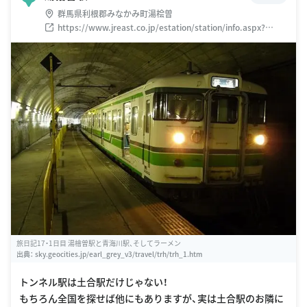
群馬県利根郡みなかみ町湯桧曽
https://www.jreast.co.jp/estation/station/info.aspx?
StationCd=1625
旅日記17・1日目 湯檜曽駅と青海川駅、そしてラーメン
出典：
sky.geocities.jp/earl_grey_v3/travel/trh/trh_1.htm
トンネル駅は土合駅だけじゃない！
もちろん全国を探せば他にもありますが、実は土合駅のお隣に