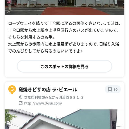
ロープウェイを降りて土合駅に戻るの面倒くさいな、って時は、
土合口駅から水上駅や上毛高原行きのバスが出ていますので、
そちらを利用するのも手。
水上駅から徒歩圏内に水上温泉街がありますので、日帰り入浴
でのんびりしてから帰るのもいいですよ♪
このスポットの詳細を見る
窯焼きピザの店 ラ･ビエール
G
80
群馬県利根郡みなかみ町湯原６８１-３
http://www.3-sui.com/