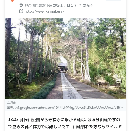
神奈川県鎌倉市扇ガ谷１丁目１７-７ 寿福寺
http://www.kamakura-
burabura.com/meisyokamakurajyufukuji.htm
寿福寺
出典：
lh4.googleusercontent.com/-D44IL0PP6qg/Usvvc1l1LWI/AAAAAAAAAAo/aEl6a
qlALTg/w460-h310-s0/2014-01-07
13:33 源氏山公園から寿福寺に繋がる道は、ほぼ登山道ですの
で並みの靴と体力では難しいです。山道慣れた方ならワイルド