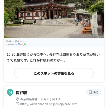
Mariusz Ozimek
G
oogle Places
15:30 海辺散歩から街中へ。長谷寺は四季おりおり草花が咲い
てて素敵です。これが拝観料の力か…。
このスポットの詳細を見る
長谷駅
M
540
神奈川県鎌倉市長谷２丁目１４
http://www.enoden.co.jp/map/hase.html