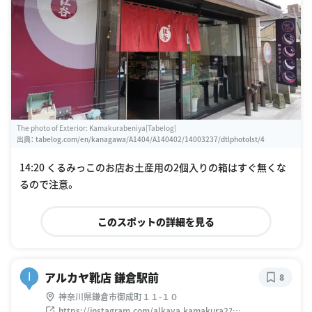
The photo of Exterior: Kamakurabeniya[Tabelog]
出典：
tabelog.com/en/kanagawa/A1404/A140402/14003237/dtlphotolst/4
14:20 くるみっこのお店お土産用の2個入りの箱はすぐ無くな
るので注意。
このスポットの詳細を見る
アルカヤ靴店 鎌倉駅前
I
8
神奈川県鎌倉市御成町１１-１０
https://instagram.com/alkaya.kamakura2?