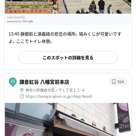
Ivan Gamiño
G
oogle Places
13:40 静御前と源義経の悲恋の場所。鳩みくじが可愛いです
よ。ここでトイレ休憩。
このスポットの詳細を見る
鎌倉紅谷 八幡宮前本店
H
524
神奈川県鎌倉市雪ノ下１丁目１２-４
https://beniya-ajisai.co.jp/shop/head/