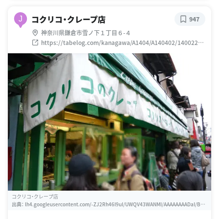
コクリコ・クレープ店
J
947
神奈川県鎌倉市雪ノ下１丁目６-４
https://tabelog.com/kanagawa/A1404/A140402/14002246
/
コクリコ・クレープ店
出典：
lh4.googleusercontent.com/-ZJ2Rh46I9uI/UWQV43WANMI/AAAAAAAADaI/BEf
Pe4VoOhc/w460-h310-s0/20130401_300.JPG