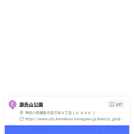
源氏山公園
E
157
神奈川県鎌倉市扇ガ谷４丁目１６-６４９-１
https://www.city.kamakura.kanagawa.jp/koen/p_genjiya
ma.html