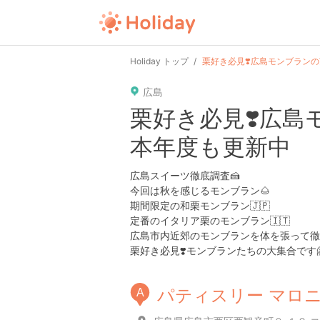
Holiday トップ
栗好き必見❣️広島モンブランの頂
広島
栗好き必見❣️広島モ
本年度も更新中
広島スイーツ徹底調査🍰
今回は秋を感じるモンブラン🌰
期間限定の和栗モンブラン🇯🇵
定番のイタリア栗のモンブラン🇮🇹
広島市内近郊のモンブランを体を張って徹底
栗好き必見❣️モンブランたちの大集合です
パティスリー マロ
A