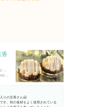
京香
広島県広島市南区霞２丁目２-１６ ＨＡＹビル
https://tabelog.com/hiroshima/A3401/A340123/34005641/
入りの京香さん🤗
です。和の食材をよく使用されている