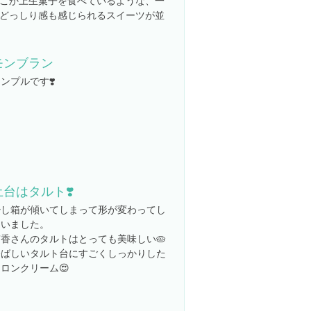
こか上生菓子を食べているような、一
どっしり感も感じられるスイーツが並
モンブラン
ンプルです❣️
土台はタルト❣️
少し箱が傾いてしまって形が変わってし
まいました。
京香さんのタルトはとっても美味しい🥧
香ばしいタルト台にすごくしっかりした
ロンクリーム😍