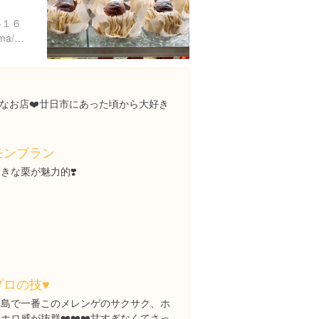
-１６
https://tabelog.com/hiroshima/A3401/A340110/34002242/
なお店❤️廿日市にあった頃から大好き
モンブラン
きな栗が魅力的❣️
プロの技♥️
広島で一番このメレンゲのサクサク、ホ
ホロ感が抜群❤️❤️❤️甘すぎなくてさっ