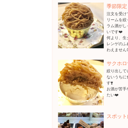
季節限定
注文を受け
リームを絞
ラム酒がし
いです❤️
何より、生
レンゲのふわ
わえません
サクホロ
絞り出して
ないうちに
す❣️
お酒が苦手
たい❤️
スポット