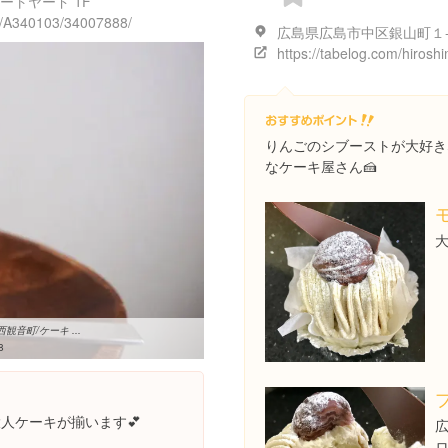
ートヤード 1F
01/A340103/34007888/
広島県広島市中区銀山町１
りんごのシブーストが大好き
なケーキ屋さん🍰
大
西観音町/ケーキ ...
8
人ケーキが揃います💕
ロ