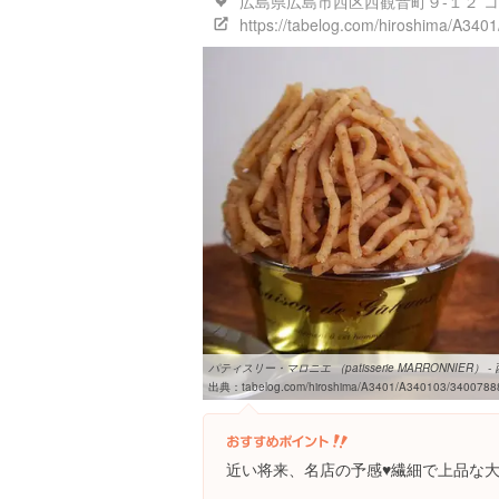
広島県広島市西区西観音町９-１２ コ
https://tabelog.com/hiroshima/A34
パティスリー・マロニエ （patisserie MARRONNIER） - 
出典：
tabelog.com/hiroshima/A3401/A340103/3400788
近い将来、名店の予感♥️繊細で上品な大