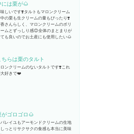
中には栗が🌰
味しいです❣️タルトもマロンクリーム
中の栗も生クリームの量もぴったり❣️
京香さんらしく、マロンクリームのボリ
ュームとずっしり感😊全体のまとまりが
とても良いのでお土産にも使用したい🌰
こちらは栗のタルト
ロンクリームのないタルトです❣️これ
大好きで❤️
栗がゴロゴロ🌰
アパレイユもアーモンドクリームの生地
もしっとりサクサクの食感も本当に美味