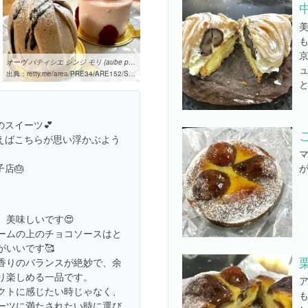
美
も
オーヴ パティシエ シンジ モリ (aube patissier shinji mori) (横川 ...
出典：
retty.me/area/PRE34/ARE152/SUB56604/100001045462
スイーツ💕
えばこちらが思い浮かぶよう
マ
店🎂
が
、美味しいです😍
ームの上のチョコソースはと
がいいです🥰
香りのバランスが絶妙で、余
り楽しめる一品です。
クトに感じたい時じゃなく、
ーツに満たされたい時に選び