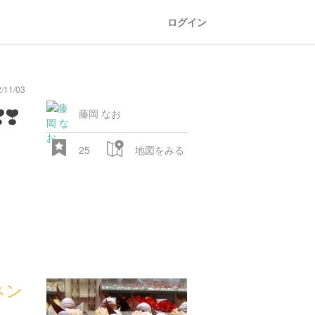
ログイン
11/03
❣️
藤岡 なお
25
地図をみる
ネン