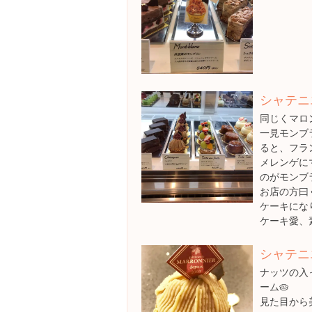
シャテニ
同じくマロ
一見モンブ
ると、フラ
メレンゲに
のがモンブ
お店の方曰
ケーキにな
ケーキ愛、素
シャテニ
ナッツの入
ーム🥧
見た目から美