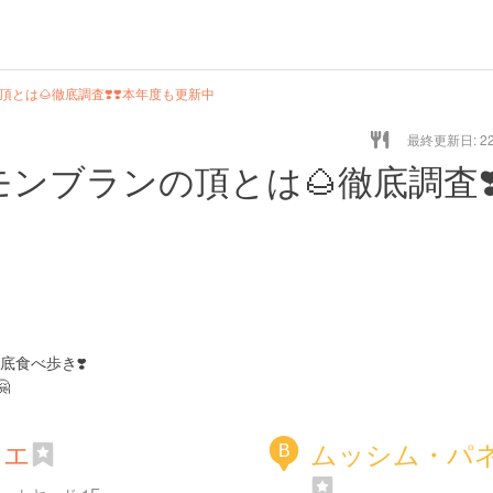
とは🌰徹底調査❣️❣️本年度も更新中
最終更新日: 22/
ンブランの頂とは🌰徹底調査❣️
食べ歩き❣️

ニエ
ムッシム・パ
B