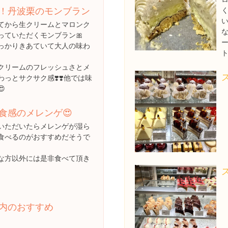
！丹波栗のモンブラン
てから生クリームとマロンク
っていただくモンブラン🎀
ー
っかりきあていて大人の味わ
ト
クリームのフレッシュさとメ
っとサクサク感❣️❣️他では味

食感のメレンゲ😍
いただいたらメレンゲが湿ら
食べるのがおすすめだそうで
な方以外には是非食べて頂き
内のおすすめ