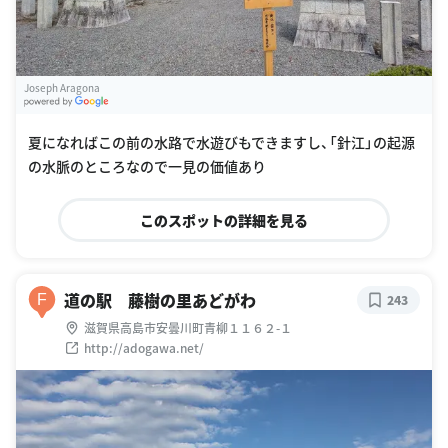
Joseph Aragona
G
oogle Places
夏になればこの前の水路で水遊びもできますし、「針江」の起源
の水脈のところなので一見の価値あり
このスポットの詳細を見る
道の駅 藤樹の里あどがわ
F
243
滋賀県高島市安曇川町青柳１１６２-１
http://adogawa.net/