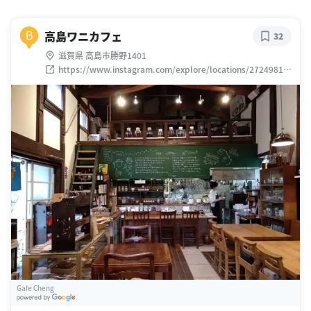
高島ワニカフェ
B
32
滋賀県 高島市勝野1401
https://www.instagram.com/explore/locations/27249819
8
Gale Cheng
G
oogle Places