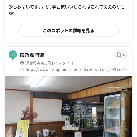
少しお高いです。。が、雰囲気いいしこれはこれでええのかも
🗺
このスポットの詳細を見る
萩乃露酒造
C
4
滋賀県高島市勝野１３８７-１
https://www.instagram.com/explore/locations/14257597
07499020