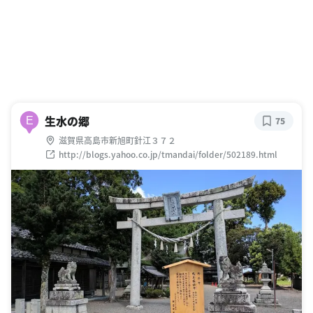
生水の郷
E
75
滋賀県高島市新旭町針江３７２
http://blogs.yahoo.co.jp/tmandai/folder/502189.html