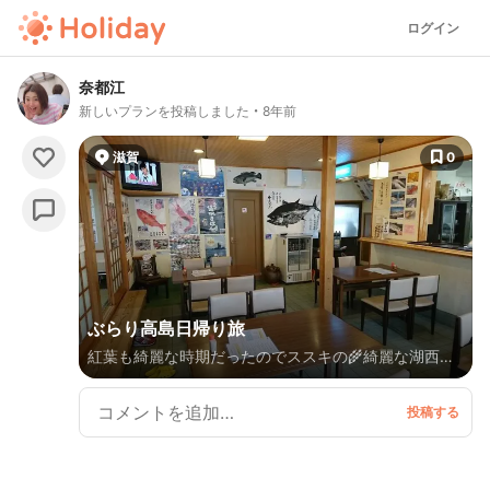
ログイン
奈都江
新しいプランを投稿しました
8年前
滋賀
0
ぶらり高島日帰り旅
紅葉も綺麗な時期だったのでススキの🌾綺麗な湖西バ
イパスを走りながら秋を感じてきました