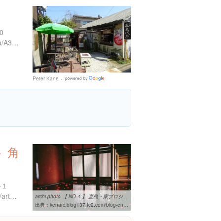
0
https://tabelog.com/kagawa/A3701/A370103/37005337/
Peter Kane
Google
Places
 角
-１
http://benesse-artsite.jp/art/arthouse.html#ieproject2
archi-photo 【 NO.4 】 直島・家プロジェクト 角屋 Sea of ...
出典：
kenarc.blog137.fc2.com/blog-entry-159.html