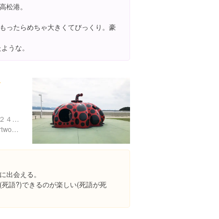
高松港。
もったらめちゃ大きくてびっくり。豪
たような。
南
香川県香川郡直島町宮浦２２４９-４９
https://setouchi-artfest.jp/artworks-artists/artworks/naoshima/338.html
に出会える。
死語?)できるのが楽しい(死語が死