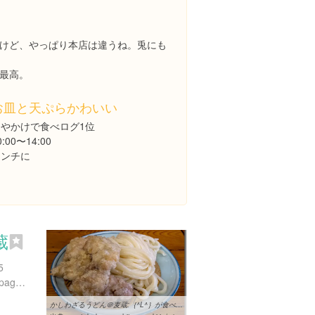
けど、やっぱり本店は違うね。兎にも
最高。
お皿と天ぷらかわいい
ひやかけで食べログ1位
0:00〜14:00
ランチに
蔵
5
https://www.facebook.com/pages/%E9%BA%A6%E8%94%B5/211858358845979
かしわざるうどん＠麦蔵:｛^L^｝が食べたもん