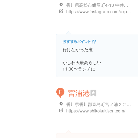
香川県高松市紺屋町4-13 中井ビル１F
https://www.instagram.com/explore/locations/5765022
行けなかった泣
かしわ天最高らしい
11:00〜ランチに
宮浦港
F
香川県香川郡直島町宮ノ浦２２４９-４０
https://www.shikokukisen.com/