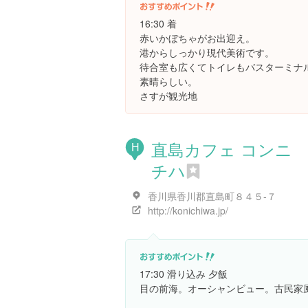
16:30 着
赤いかぼちゃがお出迎え。
港からしっかり現代美術です。
待合室も広くてトイレもバスターミナ
素晴らしい。
さすが観光地
直島カフェ コンニ
H
チハ
香川県香川郡直島町８４５-７
http://konichiwa.jp/
17:30 滑り込み 夕飯
目の前海。オーシャンビュー。古民家