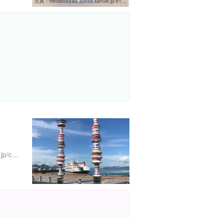
出典：
metabokawa.ashita-sanuki.jp/e1007979.html
https://www.pref.kagawa.lg.jp/content/etc/subsite/port_takamatsu/kaisou1st1/index.shtml