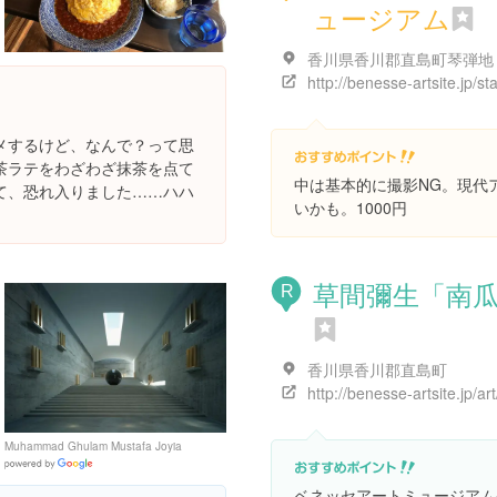
ュージアム
香川県香川郡直島町琴弾地
メするけど、なんで？って思
茶ラテをわざわざ抹茶を点て
中は基本的に撮影NG。現代
て、恐れ入りました……ハハ
いかも。1000円
草間彌生「南
R
香川県香川郡直島町
Muhammad Ghulam Mustafa Joyia
Google
Places
ベネッセアートミュージアム