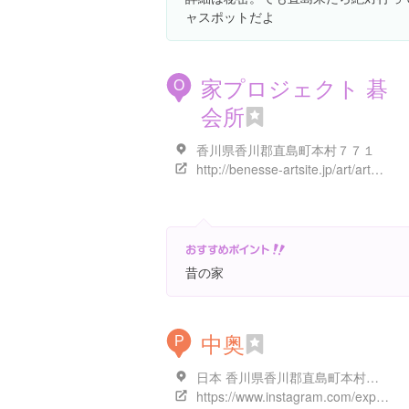
ャスポットだよ
家プロジェクト 碁
O
会所
香川県香川郡直島町本村７７１
http://benesse-artsite.jp/art/arthouse.html#ieproject2
昔の家
中奥
P
日本 香川県香川郡直島町本村中奥1167
https://www.instagram.com/explore/locations/996838482