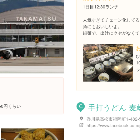
1日目12:30ランチ
人気すぎてチェーン化してる
角にもおいしいよ。
細麺で、出汁にクセがなくて
1
。
手打うどん 麦
50円くらい
C
香川県高松市福岡町1-482-