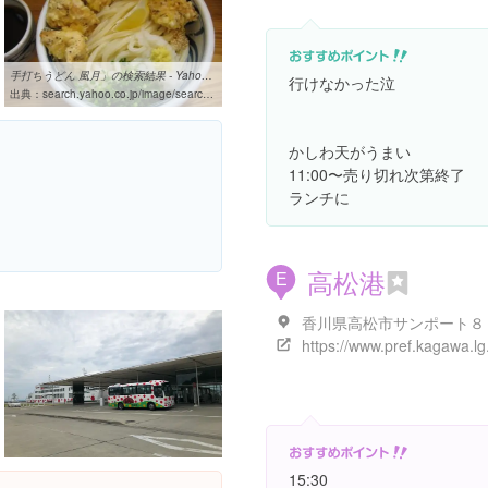
手打ちうどん 風月」の検索結果 - Yahoo!検索（画像）
行けなかった泣
出典：
search.yahoo.co.jp/image/search?ei=UTF-8&fr=lmd_poi&p=%E6%89%8B%E6%89%93%E3%81%A1%E3%81%86%E3%81%A9%E3%82%93%20%E9%A2%A8%E6%9C%88
かしわ天がうまい
11:00〜売り切れ次第終了
ランチに
高松港
E
香川県高松市サンポート８
15:30