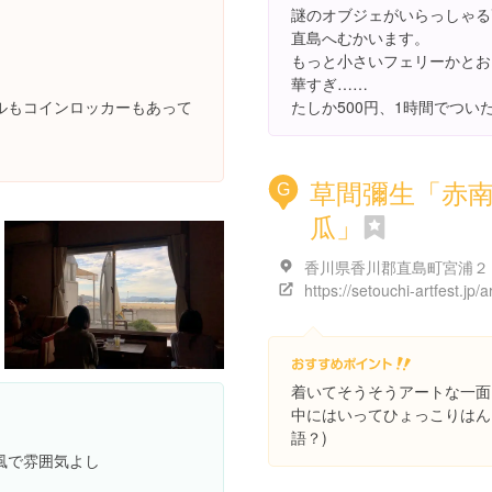
謎のオブジェがいらっしゃる
直島へむかいます。
もっと小さいフェリーかとお
華すぎ……
ルもコインロッカーもあって
たしか500円、1時間でつい
草間彌生「赤
G
瓜」
着いてそうそうアートな一面
中にはいってひょっこりはん(
語？)
風で雰囲気よし