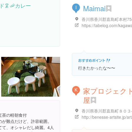
🦑🦐カレー
Maimai
I
香川県香川郡直島町本村75
行きたかったな〜〜
家プロジェクト
K
屋
香川県香川郡直島町８０３
紅茶の軽朝食付
のが難点だけど、許容範囲。
てて、オシャレだし綺麗。4人