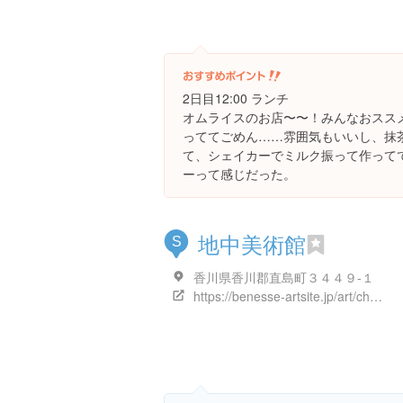
2日目12:00 ランチ
オムライスのお店〜〜！みんなおスス
っててごめん……雰囲気もいいし、抹
て、シェイカーでミルク振って作って
ーって感じだった。
地中美術館
S
香川県香川郡直島町３４４９-１
https://benesse-artsite.jp/art/chichu.html