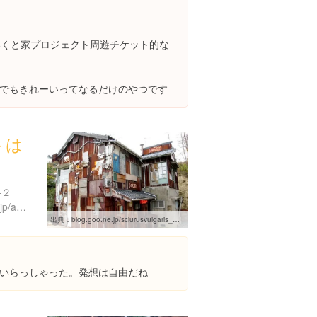
いくと家プロジェクト周遊チケット的な
でもきれーいってなるだけのやつです
トは
-２
http://www.benesse-artsite.jp/arthouse/haisha.html
出典：
blog.goo.ne.jp/sciurusvulgaris_minny/e/889cec4f0b8fac8c57133ea1b4cda4f8
いらっしゃった。発想は自由だね