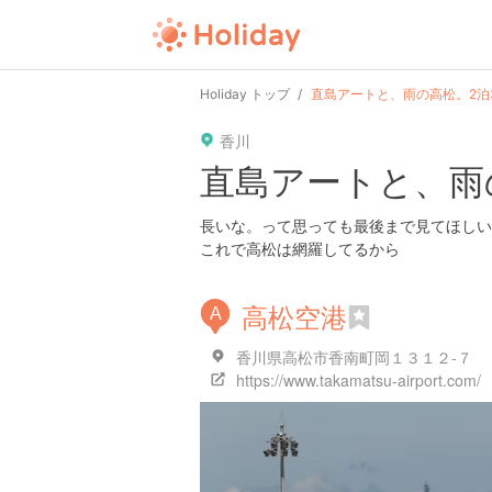
user
pin
tel
time
Holiday トップ
直島アートと、雨の高松。2泊
香川
date
child
solitary
直島アートと、雨
tokyo
kanagawa
osaka
長いな。って思っても最後まで見てほしい
これで高松は網羅してるから
高松空港
A
香川県高松市香南町岡１３１２-７
https://www.takamatsu-airport.com/