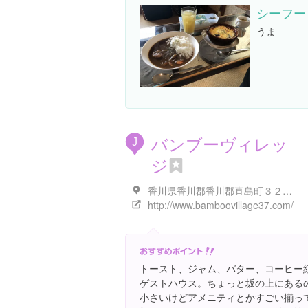
シーフード
うま
バンブーヴィレッ
J
ジ
香川県香川郡香川郡直島町３２９９-２
http://www.bamboovillage37.com/
トースト、ジャム、バター、コーヒー
ゲストハウス。ちょっと坂の上にある
小さいけどアメニティとかすごい揃っ