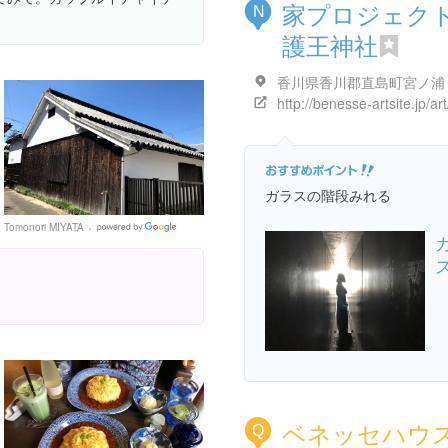
家プロジェ
N
護王神社
香川県香川郡直島町宮ノ浦
ガラスの階段みれる
Tomonori MIYATA
Google
Places
ベネッセハウ
Q