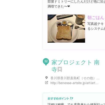
部屋ドミトリーにしたんだけど他に泊
満喫できた〜❤︎
朝ごはん
写真超テキ
るシステム
家プロジェクト 南
M
寺
香川県香川郡直島町（その他）７３３
http://benesse-artsite.jp/art/arthouse.html#ieproject3
詳細は秘密。でも直島来たら絶対行っ