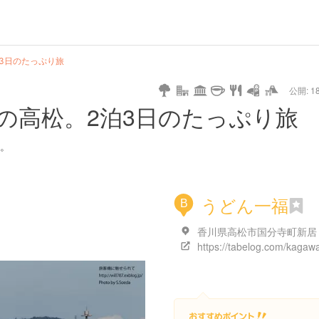
url
guide
hot
type
star
camera
home
settings
profile
print
rank
mail
lock
calendar
access
3日のたっぷり旅
公開: 18
pet
drive
walking
cycling
nature
stroll
art
camp
history
castle
temple
cafe
gourmet
onsen
outdoor
world
public bath
shopping
の高松。2泊3日のたっぷり旅
heritage
kyoto
hyogo
。
うどん一福
B