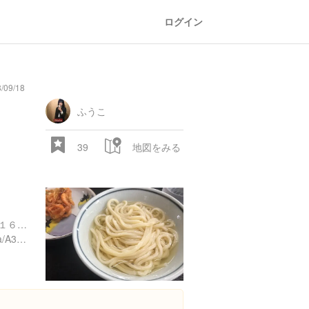
ログイン
/09/18
general
railroad
train
comic
mountain
sports
fishing
bbq
fashion
tradition
music
baby
camera
amusement
aquarium
sea
ball
baer
store
park
ふうこ
39
地図をみる
香川県高松市国分寺町新居１６９-１
https://tabelog.com/kagawa/A3701/A370101/37001209/
28.522 px