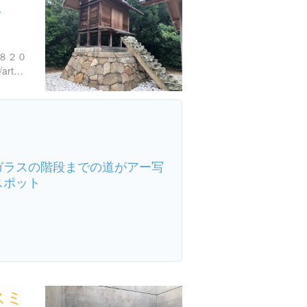
クト
８２０
http://benesse-artsite.jp/art/arthouse.html#ieproject5
ガラスの階段までの道がアー写
スポット
スミ