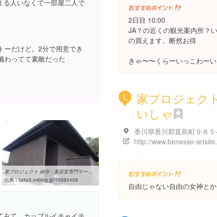
まる人いなくて一部屋二人で
2日目 10:00
JA？の近くの観光案内所？
の買えます。断然お得
トーだけど。2分で用意でき
備わってて素敵だった
きゃ〜〜くらーいっこわーい
家プロジェク
L
いしゃ
香川県香川郡直島町９８５
家プロジェクト 南寺 : 美容室専門マーケティングコンサルタント ...
出典：
taito3.exblog.jp/10565408
自由じゃない自由の女神とか
てみて。カップルイチャイチ