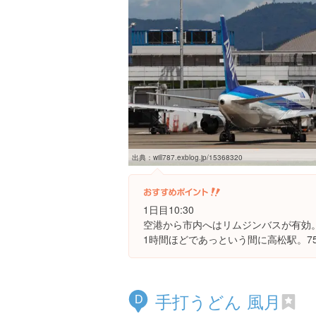
出典：
will787.exblog.jp/15368320
1日目10:30
空港から市内へはリムジンバスが有効
1時間ほどであっという間に高松駅。7
手打うどん 風月
D