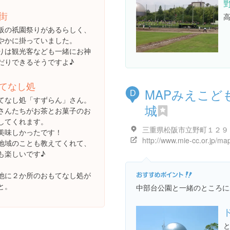
街
阪の祇園祭りがあるらしく、
やかに掛っていました。
りは観光客なども一緒にお神
だりできるそうですよ♪
てなし処
MAPみえこど
D
てなし処「すずらん」さん。
城
さんたちがお茶とお菓子のお
してくれます。
三重県松阪市立野町１２９
美味しかったです！
http://www.mie-cc.or.jp/ma
地域のことも教えてくれて、
も楽しいです♪
他に２か所のおもてなし処が
と。
中部台公園と一緒のところに