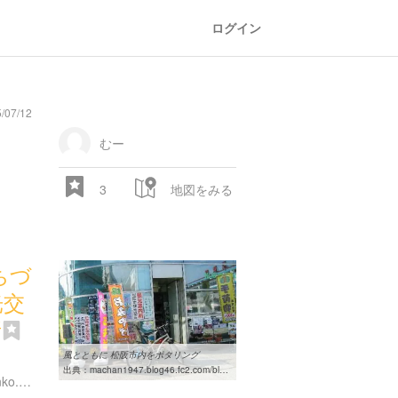
ログイン
/07/12
general
railroad
train
comic
mountain
sports
fishing
bbq
fashion
tradition
music
baby
camera
amusement
aquarium
sea
ball
baer
store
park
むー
3
地図をみる
ちづ
光交
所
28.522 px
風とともに 松阪市内をポタリング
２
出典：
machan1947.blog46.fc2.com/blog-entry-11.html
https://www.matsusaka-kanko.com/