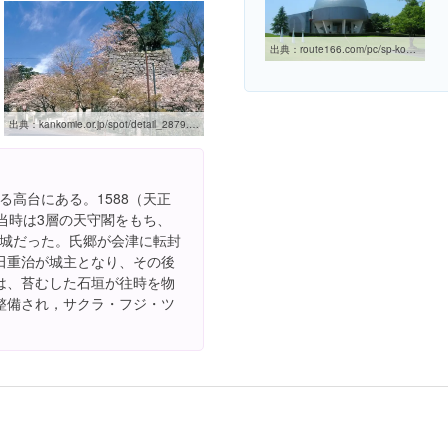
出典：
route166.com/pc/sp-kodomonoshiro.php
出典：
kankomie.or.jp/spot/detail_2879.html
る高台にある。1588（天正
当時は3層の天守閣をもち、
な城だった。氏郷が会津に転封
田重治が城主となり、その後
は、苔むした石垣が往時を物
整備され，サクラ・フジ・ツ