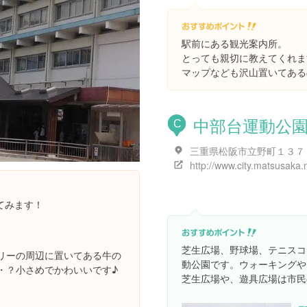
駅前にある観光案内所。
とっても親切に教えてくれま
マップなども沢山置いてある
中部台運動公
C
三重県松阪市立野町１３７
http://www.city.matsusaka.m
てみます！
芝生広場、野球場、テニスコ
リーの周辺に置いてある牛の
動公園です。ウォーキングや
・？小さめでかわいいです♪
芝生広場や、遊具広場は市民