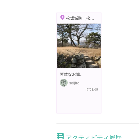
松坂城跡（松阪公園）
素敵なお城。
seijiro
17/03/05
アクティビティ履歴