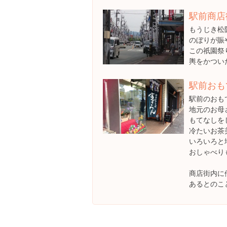
駅前商店
もうじき松
のぼりが賑
この祇園祭
輿をかつい
駅前おも
駅前のおも
地元のお母
もてなしを
冷たいお茶
いろいろと
おしゃべり
商店街内に
あるとのこ