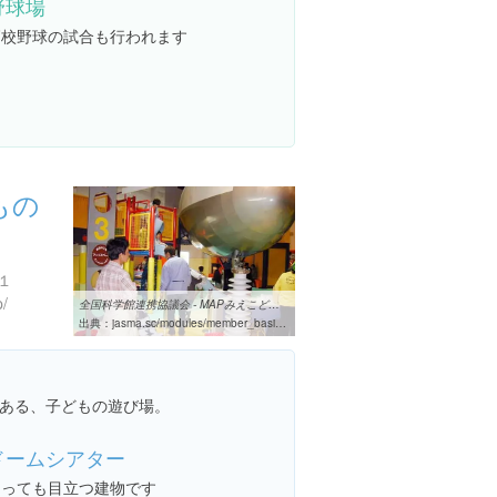
野球場
高校野球の試合も行われます
もの
１
p/
全国科学館連携協議会 - MAPみえこどもの城
出典：
jasma.sc/modules/member_basic/index.php?lid=102
ある、子どもの遊び場。
ドームシアター
とっても目立つ建物です