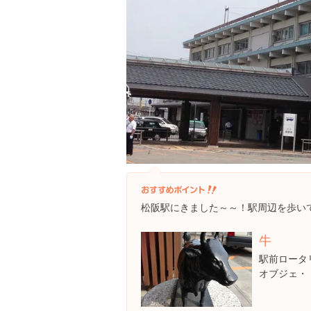
松阪駅にきました～～！駅周辺を歩い
牛
駅前ロータ
オブジェ・