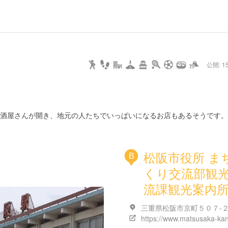
url
guide
hot
type
star
camera
home
settings
profile
print
rank
mail
lock
calendar
access
公開: 15
pet
drive
walking
cycling
nature
stroll
art
camp
history
castle
temple
cafe
gourmet
onsen
outdoor
world
public bath
shopping
heritage
kyoto
hyogo
酒屋さんが開き、地元の人たちでいっぱいになるお店もあるそうです。
松阪市役所 ま
B
くり交流部観
流課観光案内
三重県松阪市京町５０７-