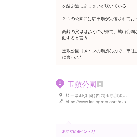
を結ぶ道にあじさいが咲いている
３つの公園には駐車場が完備されてお
高齢の父母は歩くのが嫌で、城山公園
動すると言う
玉敷公園はメインの場所なので、車は
に言われた
玉敷公園
E
埼玉県加須市騎西 埼玉県加須市騎西
https://www.instagram.com/explore/locations/184656365689153