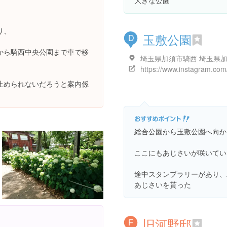
大きな公園
り、
玉敷公園
D
から騎西中央公園まで車で移
止められないだろうと案内係
総合公園から玉敷公園へ向か
ここにもあじさいが咲いてい
途中スタンプラリーがあり、
あじさいを貰った
旧河野邸
F