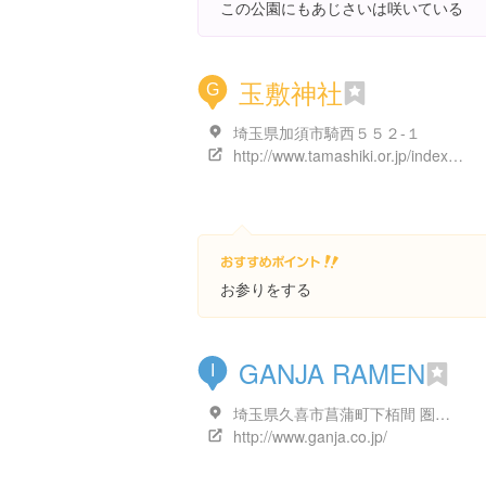
この公園にもあじさいは咲いている
玉敷神社
G
埼玉県加須市騎西５５２-１
http://www.tamashiki.or.jp/index.html
お参りをする
GANJA RAMEN
I
埼玉県久喜市菖蒲町下栢間 圏央道菖蒲PA内フードコート
http://www.ganja.co.jp/