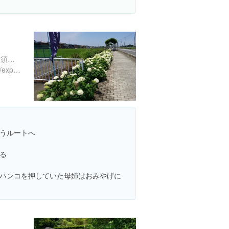
埼玉県加須市騎西 埼玉県加須市騎西
https://www.instagram.com/explore/locations/184656365689153
うルートへ
る
ハンコを押していた母姉はおみやげに