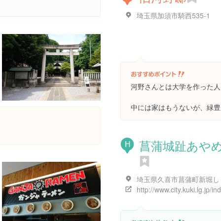
埼玉県加須市騎西535-1
河野さんとは大学を作った人
中には家はもうないが、緑豊
菖蒲城趾あや
H