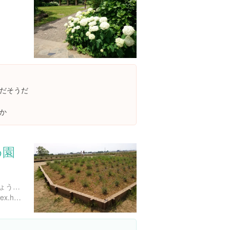
だそうだ
か
め園
埼玉県久喜市菖蒲町新堀しょうぶ-９８５-２
http://www.city.kuki.lg.jp/index.html