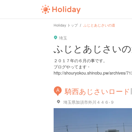
Holiday トップ
ふじとあじさいの道
埼玉
ふじとあじさいの
２０１７年の６月の事です。
ブログやってます・
http://shouryokou.shinobu.pw/archives/7
騎西あじさいロード
A
埼玉県加須市外川４４６-９