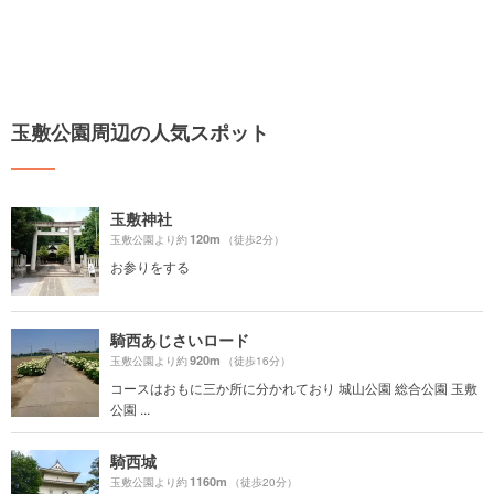
玉敷公園周辺の人気スポット
玉敷神社
120m
玉敷公園より約
（徒歩2分）
お参りをする
騎西あじさいロード
920m
玉敷公園より約
（徒歩16分）
コースはおもに三か所に分かれており 城山公園 総合公園 玉敷
公園 ...
騎西城
1160m
玉敷公園より約
（徒歩20分）