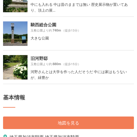
中にも入れる 中は昔のままでは無い 歴史展示物が置いてあ
り、頂上の展...
騎西総合公園
740m
玉敷公園より約
（徒歩13分）
大きな公園
旧河野邸
880m
玉敷公園より約
（徒歩15分）
河野さんとは大学を作った人だそうだ 中には家はもうない
が、緑豊か
基本情報
地図を見る
埼玉県加須市騎西 埼玉県加須市騎西