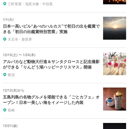
三軒茶屋・池尻大橋・中目黒
1/1(火)
日本一高いビル“あべのハルカス”で初日の出を鑑賞で
きる「初日の出鑑賞特別営業」実施
天王寺・新世界
12/15(土) 〜 1/24(木)
アルパカなど動物大行進＆サンタクロースと記念撮影
ができる「りんどう湖ハッピークリスマス」開催
那須
12/12(水)から
五島列島の名物グルメを堪能できる「ごとカフェ」オ
ープン！日本一美しい海をイメージした内装
長崎
12/21(金)