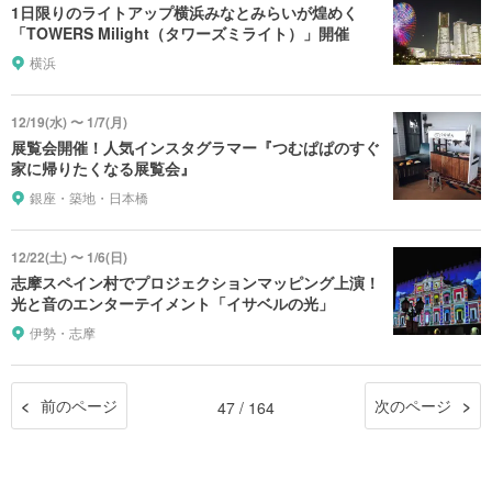
1日限りのライトアップ横浜みなとみらいが煌めく
「TOWERS Milight（タワーズミライト）」開催
横浜
12/19(水) 〜 1/7(月)
展覧会開催！人気インスタグラマー『つむぱぱのすぐ
家に帰りたくなる展覧会』
銀座・築地・日本橋
12/22(土) 〜 1/6(日)
志摩スペイン村でプロジェクションマッピング上演！
光と音のエンターテイメント「イサベルの光」
伊勢・志摩
前のページ
次のページ
47 / 164