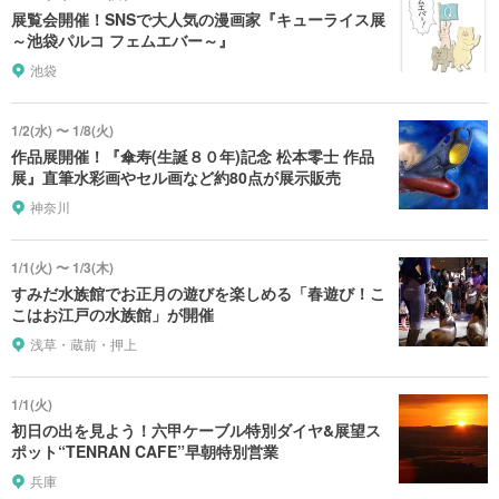
展覧会開催！SNSで大人気の漫画家『キューライス展
～池袋パルコ フェムエバー～』
池袋
1/2(水) 〜 1/8(火)
作品展開催！『傘寿(生誕８０年)記念 松本零士 作品
展』直筆水彩画やセル画など約80点が展示販売
神奈川
1/1(火) 〜 1/3(木)
すみだ水族館でお正月の遊びを楽しめる「春遊び！こ
こはお江戸の水族館」が開催
浅草・蔵前・押上
1/1(火)
初日の出を見よう！六甲ケーブル特別ダイヤ&展望ス
ポット“TENRAN CAFE”早朝特別営業
兵庫