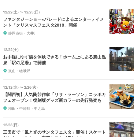
12/22(土) 〜 12/23(日)
ファンタジーショー×パレードによるエンターテイメ
ント「クリスマスフェスタ2018」開催
静岡市街・大井川
12/22(土)
お手軽にゆず湯を体験できる！ホーム上にある嵐山温
泉「駅の足湯」で開催
嵐山・嵯峨野
12/12(水) 〜 2/26(火)
【関西初】人気陶芸作家「リサ・ラーソン」コラボカ
フェオープン！復刻版グッズ新カラーの先行発売も
梅田・中崎町・中之島
12/23(日)
三田市で「風と光のサンタフェスタ」開催！スケート