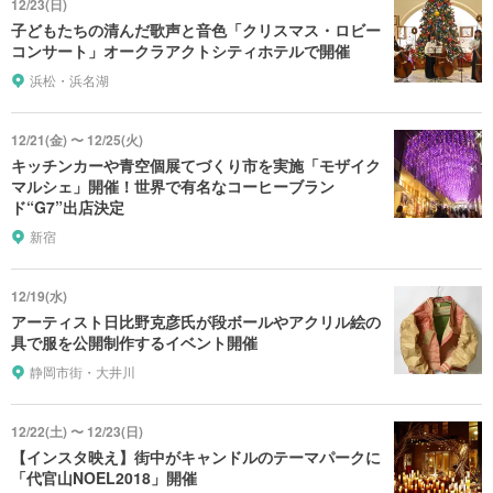
12/23(日)
子どもたちの清んだ歌声と音色「クリスマス・ロビー
コンサート」オークラアクトシティホテルで開催
浜松・浜名湖
12/21(金) 〜 12/25(火)
キッチンカーや青空個展てづくり市を実施「モザイク
マルシェ」開催！世界で有名なコーヒーブラン
ド“G7”出店決定
新宿
12/19(水)
アーティスト日比野克彦氏が段ボールやアクリル絵の
具で服を公開制作するイベント開催
静岡市街・大井川
12/22(土) 〜 12/23(日)
【インスタ映え】街中がキャンドルのテーマパークに
「代官山NOEL2018」開催