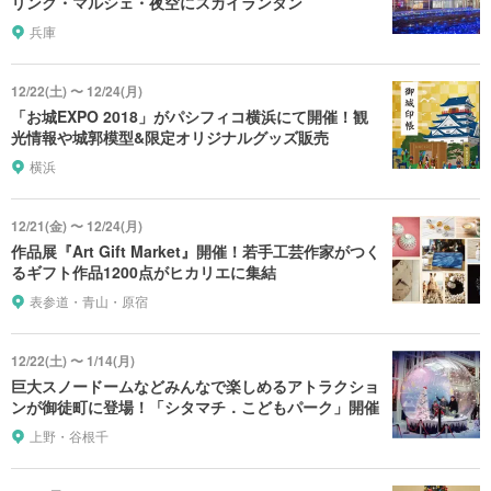
リンク・マルシェ・夜空にスカイランタン
兵庫
12/22(土) 〜 12/24(月)
「お城EXPO 2018」がパシフィコ横浜にて開催！観
光情報や城郭模型&限定オリジナルグッズ販売
横浜
12/21(金) 〜 12/24(月)
作品展『Art Gift Market』開催！若手工芸作家がつく
るギフト作品1200点がヒカリエに集結
表参道・青山・原宿
12/22(土) 〜 1/14(月)
巨大スノードームなどみんなで楽しめるアトラクショ
ンが御徒町に登場！「シタマチ．こどもパーク」開催
上野・谷根千