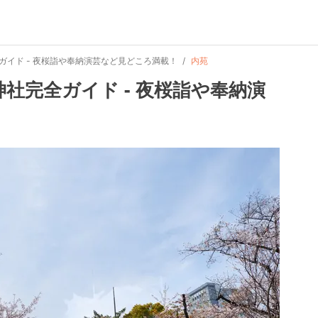
ガイド - 夜桜詣や奉納演芸など見どころ満載！
内苑
社完全ガイド - 夜桜詣や奉納演