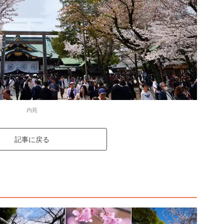
内苑
記事に戻る