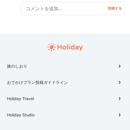
しめます！ そんな今回はプロ野球のキャンプを中心に
安く、快適に過ごせるプランをご紹介します！ 後半のこ
のプランは3日目と最終日の2日間に渡るプランをご紹
介します！ 前編はこちらから 憧れの選手がすぐそこに！
安く！快適に！3泊4日で沖縄プロ野球キャンプめぐり〜
前編〜 https://haveagood.holiday/plans/77349
旅のしおり
おでかけプラン投稿ガイドライン
Holiday Travel
Holiday Studio