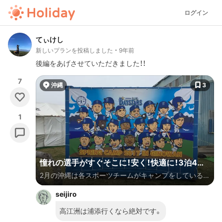
ログイン
てぃけし
新しいプランを投稿しました
9年前
後編をあげさせていただきました！！
7
沖縄
3
1
憧れの選手がすぐそこに！安く！快適に！3泊4日
2月の沖縄は各スポーツチームがキャンプをしている最
で沖縄プロ野球キャンプめぐり〜後編〜
中で、そんなキャンプ中は憧れの選手がすぐ近くを通り
seijiro
サインや写真撮影をしてくれます！ また気候も20度前
後と過ごしやすくキャンプ以外のアクティビティも楽
高江洲は浦添行くなら絶対です。