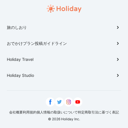
る。 そんな呉服神社では、日本に機織の技術を伝えた
呉服・穴織姉妹の姉、呉服媛、仁徳天皇を祀る。 神社付
近を流れる猪名川の畔には、石碑「唐船ケ渕」が建立さ
れ、今も多大な業績を残したことで語り継がれている。
旅のしおり
おでかけプラン投稿ガイドライン
Holiday Travel
Holiday Studio
会社概要
利用規約
個人情報の取扱いについて
特定商取引法に基づく表記
© 2026 Holiday Inc.