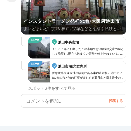
インスタントラーメン発祥の地・大阪府池田市
まいどまいど！ 京都、神戸、宝塚などとを結ぶ私鉄とし
ては日本最大のターミナル駅として知られる阪急電車
C
梅田駅。 梅田駅発の宝塚線に乗ってやってきたのは、
池田中央市場
大阪府池田市。 池田市は、大阪を代表する数々の著名
１９５７年に創業したこの市場では、地域の交流の場と
して発展し、現在も数多くの店舗が軒を連ねている。
人ゆかりの地で、阪急電車の創業者、宝塚歌劇団の創設
阪急池田駅すぐにあり、時々、テレビや新聞で取り上げ
者として知られる小林一三氏が住んでいた。 また、市
られ、話題となっている。
D
池田市 観光案内所
内にはインスタントラーメン発明記念館があり、日清食
阪急電車宝塚線池田駅前にある案内表示板。 池田市に
品創業者でインスタントラーメンを考案した安藤百福
は、春の桜と秋の紅葉が楽しめる五月山と日本最小の動
物園として知られる池田市立五月山動物園がある。 そ
氏も住んでいた。 そんな池田市には、皆様にご案内し
のほか、池田城跡公園、水月公園など自然豊かな一面を
スポット6件をすべて見る
たい場所がたくさん！ まずは、織姫ゆかりの地で、機織
持っている。 阪急電車の創業者として知られ、宝塚歌
劇団と劇場などを創設した小林一三氏の小林一三記念
の技術発祥の神社・呉服神社を散策してみまひょ！ 古く
館がある。 また、世界で初めてインスタントラーメン
は応神天皇の時代、機織、縫製の技術を得るため、大陸・
「チキンラーメン」の出身地でもあり、創業者の安藤百福
氏の銅像とインスタントラーメン発明記念館がある。
呉の国に派遣。 日夜、機織、縫製の技術を学び、日本に
上方落語の保存にも活発で、素人の落語家のための入門
帰国、池田の地に広めた。 これが縁で、市内各地で機織
講座やプロによる落語会、六代目桂文枝氏提供の物品が
保存されている。
産業が盛んとなり、後々にいろんな伝説を残すこととな