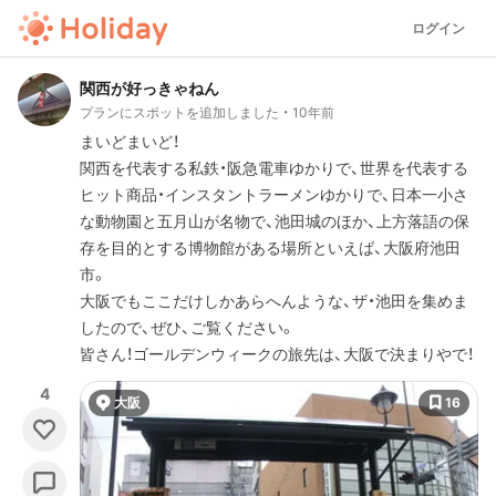
ログイン
関西が好っきゃねん
プランにスポットを追加しました
10年前
まいどまいど！
関西を代表する私鉄・阪急電車ゆかりで、世界を代表する
ヒット商品・インスタントラーメンゆかりで、日本一小さ
な動物園と五月山が名物で、池田城のほか、上方落語の保
存を目的とする博物館がある場所といえば、大阪府池田
市。
大阪でもここだけしかあらへんような、ザ・池田を集めま
したので、ぜひ、ご覧ください。
皆さん！ゴールデンウィークの旅先は、大阪で決まりやで！
4
大阪
16