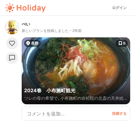
ログイン
ぺい
新しいプランを投稿しました
2年前
長野
0
2024春 小布施町観光
ツレの母の希望で、小布施町の岩松院の北斎の天井絵を
見に行ってきました。せっかくなので、善光寺にも立ち
寄りました。 美味しいお蕎麦のお店と、長野県長寿食
堂もおすすめです。