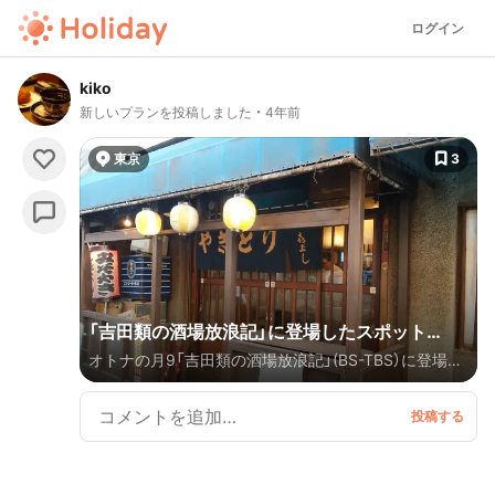
ログイン
kiko
新しいプランを投稿しました
4年前
東京
3
「吉田類の酒場放浪記」に登場したスポット
オトナの月9「吉田類の酒場放浪記」(BS-TBS）に登場し
vol.6
たスポットをまとめてみました！ 「吉田類の酒場放浪
記」公式HP https://bs.tbs.co.jp/sakaba/map/