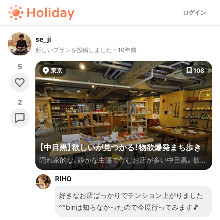
ログイン
se_ji
新しいプランを投稿しました
10年前
5
東京
108
2
【中目黒】欲しいが見つかる！物欲爆発まち歩き
隠れ家的な、静かな主張で佇むお店が多い中目黒。欲し
かった物、贈り物を見つけにゆったりまち歩きプラン。
RIHO
日用雑貨、スタンダードなファッションが好きな方に◎
好きなお店ばっかりでテンション上がりました
^^binは知らなかったので今度行ってみます🎵