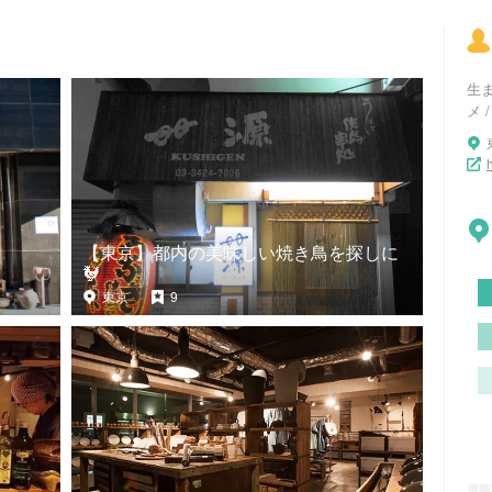
生
メ 
【東京】都内の美味しい焼き鳥を探しに
🐓
東京
9