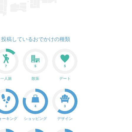
投稿しているおでかけの種類
7
5
5
一人旅
散策
デート
4
4
3
ォーキング
ショッピング
デザイン