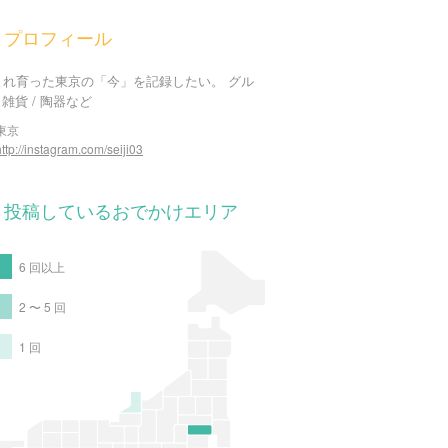
プロフィール
まれ育った東京の「今」を記録したい。 グル
/ 雑貨 / 陶器など
東京
http://instagram.com/seiji03
投稿しているおでかけエリア
6 回以上
2 〜 5 回
1 回