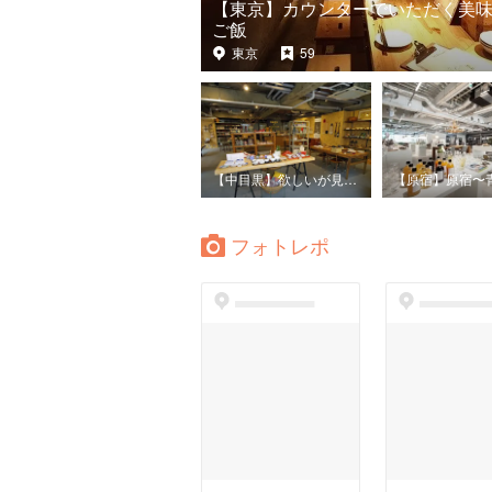
【東京】カウンターでいただく美
ご飯
東京
59
【中目黒】欲しいが見つかる！物欲爆発まち歩き
フォトレポ
dummyspot
dummyspo