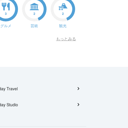
3
2
2
グルメ
芸術
観光
もっとみる
day Travel
day Studio