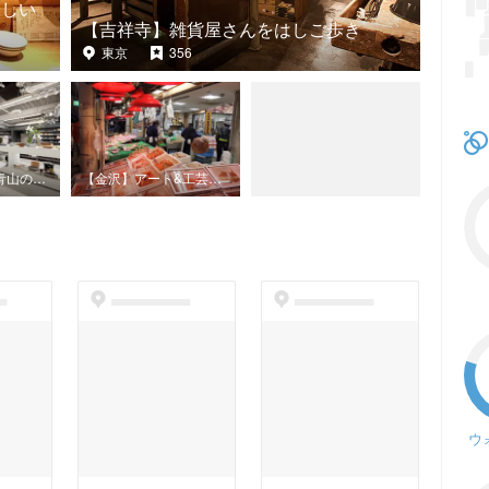
味しい
【吉祥寺】雑貨屋さんをはしご歩き
東京
356
【原宿】原宿〜青山のショッピング&グルメを堪能
【金沢】アート&工芸を巡る1泊2日旅！(金沢初めての方に)
t
dummyspot
dummyspot
ウ