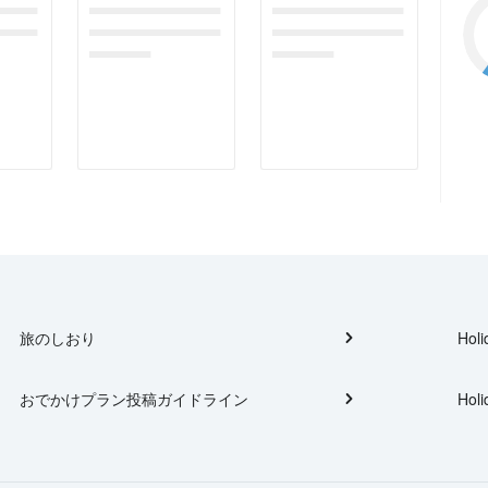
gefor
dummymessagefor
dummymessagefor
tplac
photoreportplac
photoreportplac
eholder
eholder
旅のしおり
Holi
おでかけプラン投稿ガイドライン
Holi