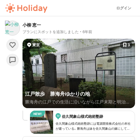
ログイン
小柳 恵一
プランにスポットを追加しました
6年前
東京
3
江戸散歩 勝海舟ゆかりの地
勝海舟の江戸での生活に沿いながら江戸末期と明治初
期の地図を使って歩きました。 - 本所亀沢町の勝海舟
M
誕生の地 - 少年時代を過ごした本所入江町の屋敷跡 -
佐久間象山様式砲術塾跡
そこから通った浅草新堀の島田虎之助の剣術道場跡 -
佐久間象山様式砲術塾跡には電源開発株式会社の本社
が建っている。勝海舟は妹を佐久間象山の嫁にしてい
赤坂溜池の福岡藩屋敷内に住む永井青崖に弟子入りし
る。築地にあった海軍操練所からこの地に何度も足を
蘭学を学んだ当時の赤坂田町屋敷跡 - 5年間の長崎海
運んだろうと思われる。