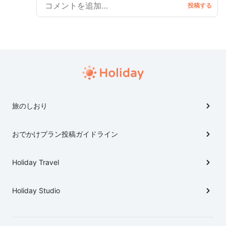
軍伝習所での訓練後に住んだ赤坂にある氷川明神北に
ある屋敷跡(この時期、坂本龍馬の訪問があった) - 明治
以降に住んだ同じ氷川でも転坂を昇った場所にある屋
敷跡 - 明治時代に使っていた洗足池にある別邸千束軒
跡 - その脇に眠る勝海舟夫妻のお墓 散策を楽しみまし
た。
旅のしおり
おでかけプラン投稿ガイドライン
Holiday Travel
Holiday Studio