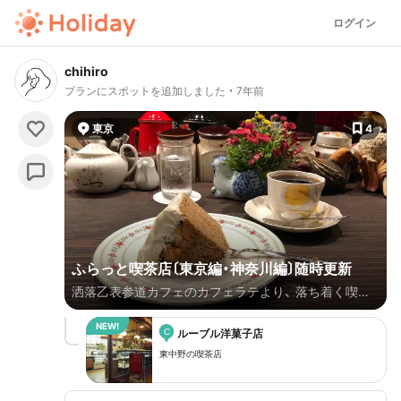
ログイン
chihiro
プランにスポットを追加しました
7年前
東京
4
ふらっと喫茶店〔東京編・神奈川編〕随時更新
洒落乙表参道カフェのカフェラテより、 落ち着く喫茶
店でマスターの珈琲が飲みたい
C
ルーブル洋菓子店
東中野の喫茶店