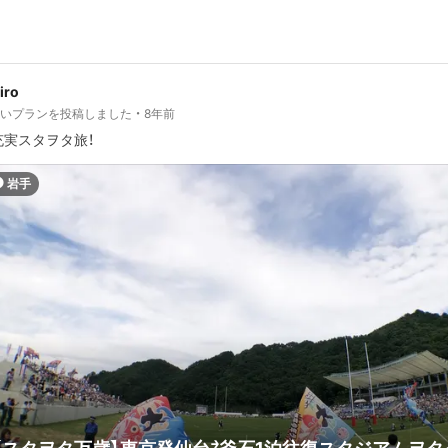
jiro
しいプランを投稿しました
8年前
充実スタヲタ旅！
岩手