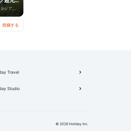
ク超充
スタジアム
釜石往復
タジアム巡
アムいやス
堪能くださ
会の写真
day Travel
day Studio
© 2026 Holiday Inc.