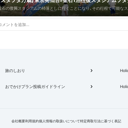
【スタヲタ万歳】東京発仙台⇄釜石1泊往復スタジアムヲタ
釜石の復興スタジアムの杮落としに行くことになり、その行程で可能な
実旅！釜石復興ラグビー場杮落し付き！
巡りをいくつかの名所を加えて回るってプランを考えて見ました。仙台⇄
＋αで総距離600キロを超える範囲での非常に特徴的なとてもすごいス
りになりました。プロクラブが使うスタジアムから復興中の町のスタジ
タジアム跡まで入れて16スタジアム！これがスタヲタ道の真髄とくとご
い。 （＊実際に行けたのは時間的制限から15スタで、ユアテックは別の機
です。また行けてない名所も参考までに加えています。）
旅のしおり
Holi
おでかけプラン投稿ガイドライン
Holi
会社概要
利用規約
個人情報の取扱いについて
特定商取引法に基づく表記