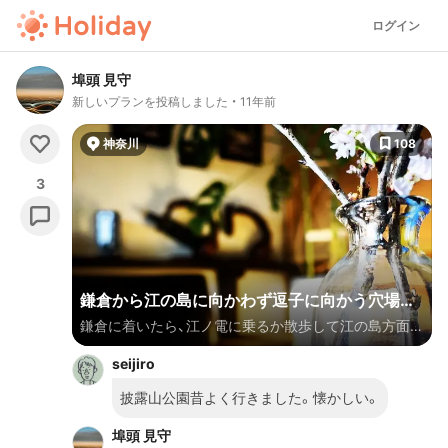
ログイン
埠頭 見守
新しいプランを投稿しました
11年前
神奈川
108
3
鎌倉から江の島に向かわず逗子に向かう穴場散
鎌倉に着いたら、江ノ電に乗るか散歩して江の島方面に
歩コース！
向かうのが王道コースかと思いますが、今回は逗子方面
seijiro
に向かうコースをご紹介。江の島方面はけっこう混ん
でるところもありますが、逗子方面のスポットはどこも
披露山公園昔よく行きました。懐かしい。
混んでおらず、穴場感が満載です。夜はもっかい電車に
埠頭 見守
乗って鎌倉に戻り（一駅で着きます）、小町通りで色々な