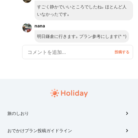
お店で一杯ずつ飲みながらハシゴすると楽しいです
すごく静かでいいところでしたね。ほとんど人
よ。 鎌倉に行き慣れた方はたまにはこっちのコースも
いなかったです。
行ってみては？？ （逗子からスタートして鎌倉に入り、
nana
そのまま小町通りで飲み明かすのもいいかも。）
明日鎌倉に行きます。プラン参考にします(^ ^)
旅のしおり
おでかけプラン投稿ガイドライン