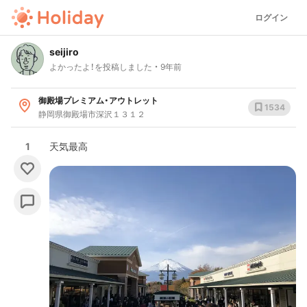
ログイン
seijiro
よかったよ！を投稿しました
9年前
御殿場プレミアム・アウトレット
1534
静岡県御殿場市深沢１３１２
1
天気最高