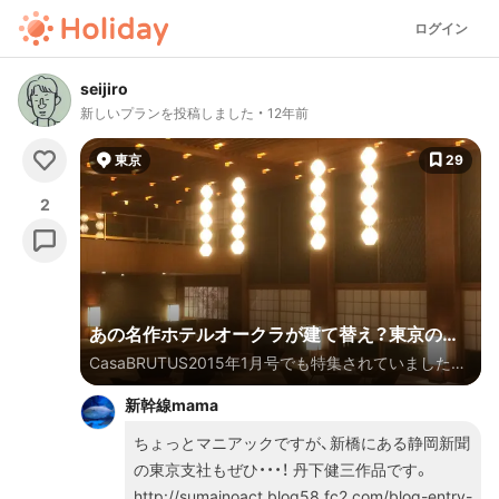
ログイン
seijiro
新しいプランを投稿しました
12年前
東京
29
2
あの名作ホテルオークラが建て替え？東京の真
CasaBRUTUS2015年1月号でも特集されていました
ん中でモダニズム建築を楽しもう！
が、戦後日本のモダニズム建築がどんどん失われていま
新幹線mama
す。国立競技場に続いて2015年9月のホテルオークラ
の建て替えが発表され営業を終了しましたし、森ビルの
ちょっとマニアックですが、新橋にある静岡新聞
第二六本木ヒルズ計画からは国際文化会館が危ないで
の東京支社もぜひ・・・！ 丹下健三作品です。
す。モダニムズム建築が建て替えられようとしている
http://sumainoact.blog58.fc2.com/blog-entry-